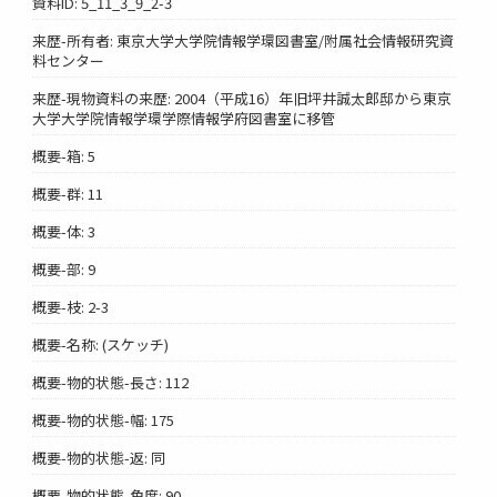
資料ID: 5_11_3_9_2-3
来歴-所有者: 東京大学大学院情報学環図書室/附属社会情報研究資
料センター
来歴-現物資料の来歴: 2004（平成16）年旧坪井誠太郎邸から東京
大学大学院情報学環学際情報学府図書室に移管
概要-箱: 5
概要-群: 11
概要-体: 3
概要-部: 9
概要-枝: 2-3
概要-名称: (スケッチ)
概要-物的状態-長さ: 112
概要-物的状態-幅: 175
概要-物的状態-返: 同
概要-物的状態-角度: 90