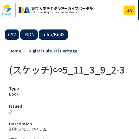
Skip
to
JA
main
content
CSV
JSON
refer/BibIX
Home
Digital Cultural Heritage
(スケッチ)∽5_11_3_9_2-3
Type
Book
Issued
//
Description
記述レベル: アイテム