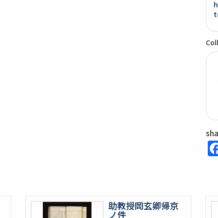
h
t
Col
sh
助教授岡玄卿帰京
ノ件