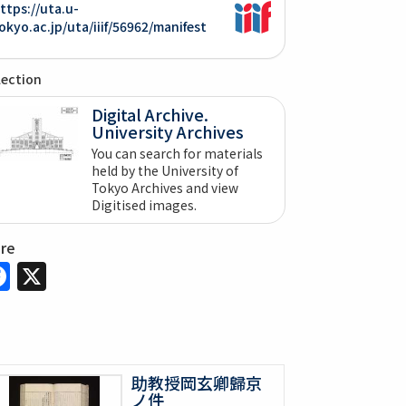
ttps://uta.u-
okyo.ac.jp/uta/iiif/56962/manifest
lection
Digital Archive.
University Archives
You can search for materials
held by the University of
Tokyo Archives and view
Digitised images.
are
Facebook
X
助教授岡玄卿歸京
ノ件