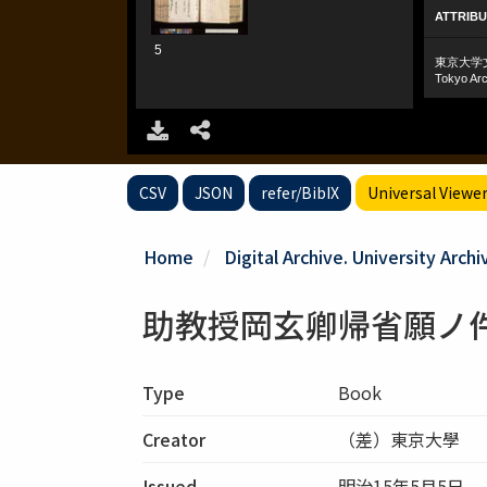
CSV
JSON
refer/BibIX
Universal Viewe
Home
Digital Archive. University Archi
助教授岡玄卿帰省願ノ
Type
Book
Creator
（差）東京大學 
Issued
明治15年5月5日