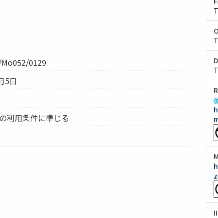
F
T
O
T
D
Mo052/0129
T
月5日
R
h
ムの利用条件に準じる
m
M
h
z
I