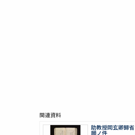
関連資料
助教授岡玄卿歸省
願ノ件