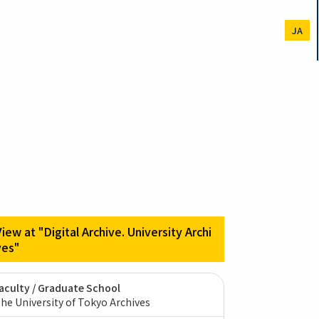
JA
View at "Digital Archive. University Archi
ves"
aculty / Graduate School
he University of Tokyo Archives