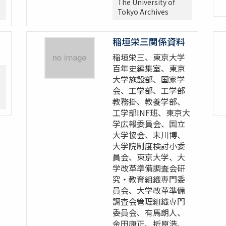
The University of
Tokyo Archives
稲垣栄三関係資料
稲垣栄三、東京大学
百年史編集室、東京
大学施設部、国家学
会、工学部、工学部
教務掛、教養学部、
工学部INF班、東京大
学広報委員会、国立
大学協会、末川博、
大学院制度検討小委
員会、東京大学、大
学改革準備調査会研
究・教育組織専門委
員会、大学改革準備
調査会管理組織専門
委員会、有馬朗人、
金田康正、折原浩、