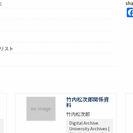
sh
た
ムリスト
竹内松次郎関係資
料
竹内松次郎
Digital Archive.
University Archives |