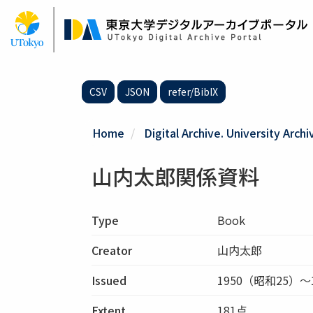
Skip
to
main
content
CSV
JSON
refer/BibIX
Home
Digital Archive. University Archi
山内太郎関係資料
Type
Book
Creator
山内太郎
Issued
1950（昭和25）～
Extent
181点