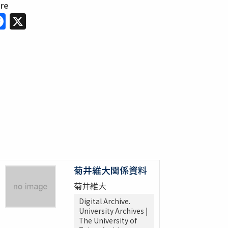
are
Facebook
X
菊井維大関係資料
菊井維大
Digital Archive.
University Archives |
The University of