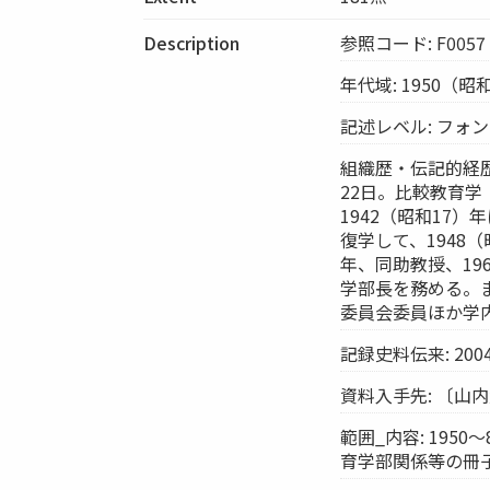
Description
参照コード: F0057
年代域: 1950（昭
記述レベル: フォ
組織歴・伝記的経歴:
22日。比較教育
1942（昭和17
復学して、1948（
年、同助教授、196
学部長を務める。ま
委員会委員ほか学内
記録史料伝来: 20
資料入手先: 〔山
範囲_内容: 19
育学部関係等の冊