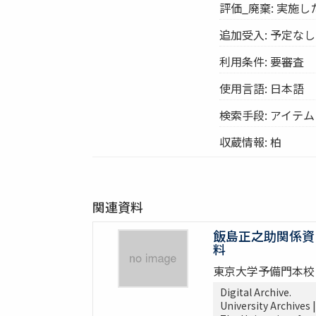
評価_廃棄: 実施し
追加受入: 予定なし
利用条件: 要審査
使用言語: 日本語
検索手段: アイテ
収蔵情報: 柏
関連資料
飯島正之助関係資
料
東京大学予備門本校
Digital Archive.
University Archives |