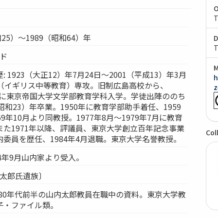
O
T
和25）～1989（昭和64）年
D
T
ンド
M
 1923（大正12）年7月24日～2001（平成13）年3月
h
学（イギリス中等教育）専攻。旧制広島高校から、
z
）年に東京帝国大学文学部教育学科入学。学徒出陣ののち
昭和23）年卒業。1950年に教育学部助手着任、1959
9年10月より同教授。1977年8月～1979年7月に教育
た1971年以降、評議員、東京大学創立百年記念事業
Col
委員を歴任、1984年4月退職。東京大学名誉教授。
04年9月山内家より受入。
内太郎氏遺族〕
50～80年代前半の山内太郎教員在職中の資料。東京大学教
子・ファイル類。