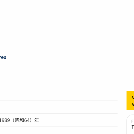
ves
1989（昭和64）年
F
T