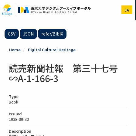
Skip
to
JA
main
content
CSV
JSON
refer/BibIX
Home
Digital Cultural Heritage
読売新聞社報 第三十七号
∽A-1-166-3
Type
Book
Issued
1938-09-30
Description