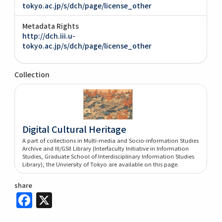
tokyo.ac.jp/s/dch/page/license_other
Metadata Rights
http://dch.iii.u-
tokyo.ac.jp/s/dch/page/license_other
Collection
Digital Cultural Heritage
A part of collections in Multi-media and Socio-information Studies
Archive and III/GSII Library (Interfaculty Initiative in Information
Studies, Graduate School of Interdisciplinary Information Studies
Library), the Unviersity of Tokyo are available on this page.
share
Facebook
X