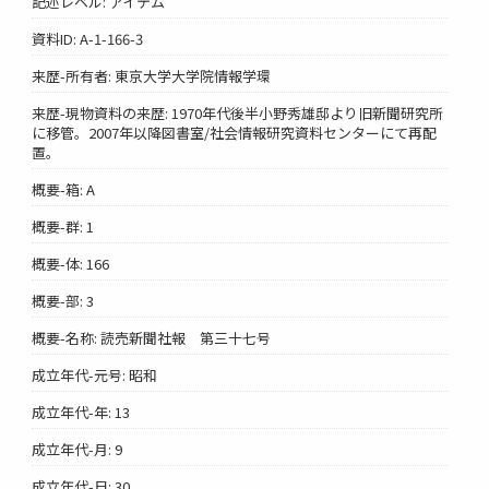
記述レベル: アイテム
資料ID: A-1-166-3
来歴-所有者: 東京大学大学院情報学環
来歴-現物資料の来歴: 1970年代後半小野秀雄邸より旧新聞研究所
に移管。2007年以降図書室/社会情報研究資料センターにて再配
置。
概要-箱: A
概要-群: 1
概要-体: 166
概要-部: 3
概要-名称: 読売新聞社報 第三十七号
成立年代-元号: 昭和
成立年代-年: 13
成立年代-月: 9
成立年代-日: 30