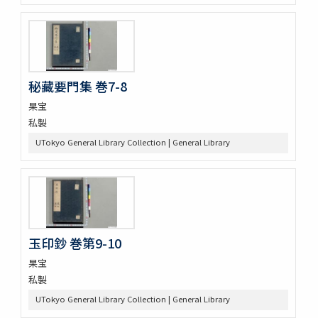
秘藏要門集 巻7-8
杲宝
私製
UTokyo General Library Collection | General Library
玉印鈔 巻第9-10
杲宝
私製
UTokyo General Library Collection | General Library