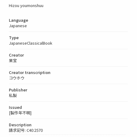
Hizou youmonshuu
Language
Japanese
Type
JapaneseClassicalBook
Creator
杲宝
Creator transcription
コウホウ
Publisher
私製
Issued
[製作年不明]
Description
請求記号: C40:2570