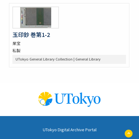
玉印鈔 巻第1-2
杲宝
私製
UTokyo General Library Collection | General Library
UTokyo Digital Archive Portal
ペ
ー