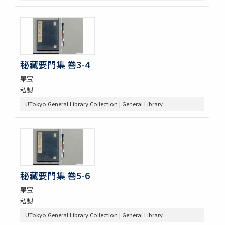
秘藏要門集 巻3-4
杲宝
私製
UTokyo General Library Collection | General Library
秘藏要門集 巻5-6
杲宝
私製
UTokyo General Library Collection | General Library