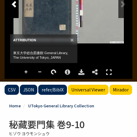
CSV
JSON
refer/BibIX
Universal Viewer
Mirador
Home
UTokyo General Library Collection
秘藏要門集 巻9-10
ヒゾウ ヨウモンシュウ