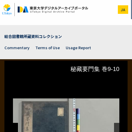
Skip
to
JA
main
content
総合図書館所蔵資料コレクション
Commentary
Terms of Use
Usage Report