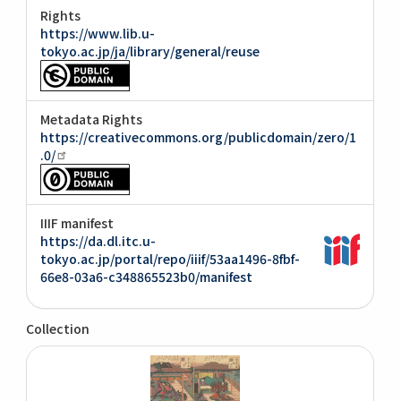
Rights
https://www.lib.u-
tokyo.ac.jp/ja/library/general/reuse
Metadata Rights
https://creativecommons.org/publicdomain/zero/1
.0/
IIIF manifest
https://da.dl.itc.u-
tokyo.ac.jp/portal/repo/iiif/53aa1496-8fbf-
66e8-03a6-c348865523b0/manifest
Collection