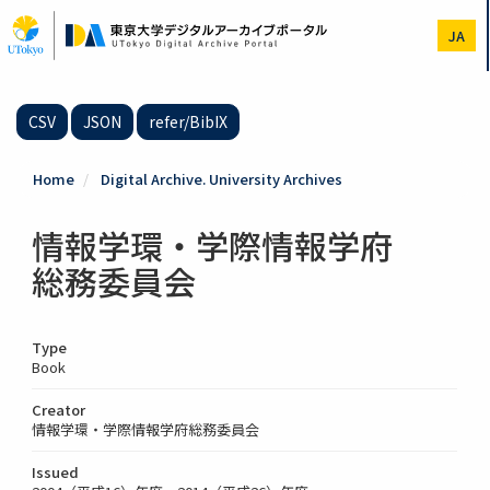
Skip
to
JA
main
content
CSV
JSON
refer/BibIX
Home
Digital Archive. University Archives
情報学環・学際情報学府
総務委員会
Type
Book
Creator
情報学環・学際情報学府総務委員会
Issued