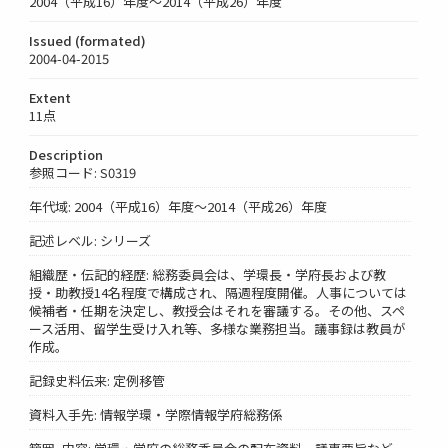
2004（平成16）年度～2014（平成26）年度
Issued (formated)
2004-04-2015
Extent
11点
Description
参照コード: S0319
年代域: 2004（平成16）年度～2014（平成26）年度
記述レベル: シリーズ
組織歴・伝記的経歴: 総務委員会は、学環長・学府長および教
授・助教授14名程度で構成され、隔週程度開催。人事については
候補者・任期を決定し、教授会はそれを審議する。その他、スペ
ース活用、留学生受け入れ等、多様な業務担当。議事録は教員が
作成。
記録史料伝来: 定例移管
資料入手先: 情報学環・学際情報学府総務係