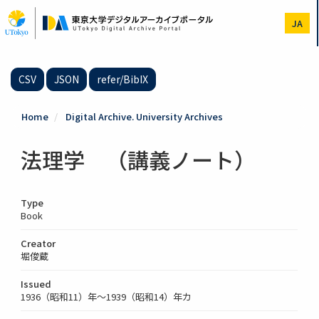
Skip
to
JA
main
content
CSV
JSON
refer/BibIX
Home
Digital Archive. University Archives
法理学 （講義ノート）
Type
Book
Creator
堀俊蔵
Issued
1936（昭和11）年～1939（昭和14）年カ