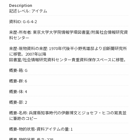
Description
記述レベル: アイテム
資料ID: G-6-4-2
来歴-所有者: 東京大学大学院情報学環図書室/附属社会情報研究資
料センター
来歴-現物資料の来歴: 1970年代後半小野秀雄邸より旧新聞研究所
に移管。2007年以降
図書室/社会情報研究資料センター貴重資料保存スペースに移管。
概要-箱: G
概要-群: 6
概要-体: 4
概要-部: 2
概要-名称: 兵庫縣知事時代の伊藤博文とジョセフ・ヒコの寫真並
に筆跡のコピー
概要-物的状態-資料アイテムの量: 1
概要-物的状態-長さ: 228