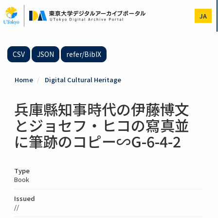
Skip
to
JA
main
content
CSV
JSON
refer/BibIX
Home
Digital Cultural Heritage
兵庫縣知事時代の伊藤博文
とジョセフ・ヒコの寫真並
に筆跡のコピー∽G-6-4-2
Type
Book
Issued
//