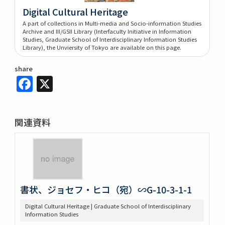
Digital Cultural Heritage
A part of collections in Multi-media and Socio-information Studies
Archive and III/GSII Library (Interfaculty Initiative in Information
Studies, Graduate School of Interdisciplinary Information Studies
Library), the Unviersity of Tokyo are available on this page.
share
Facebook
X
関連資料
書状、ジョセフ・ヒコ（宛）∽G-10-3-1-1
Digital Cultural Heritage | Graduate School of Interdisciplinary
Information Studies