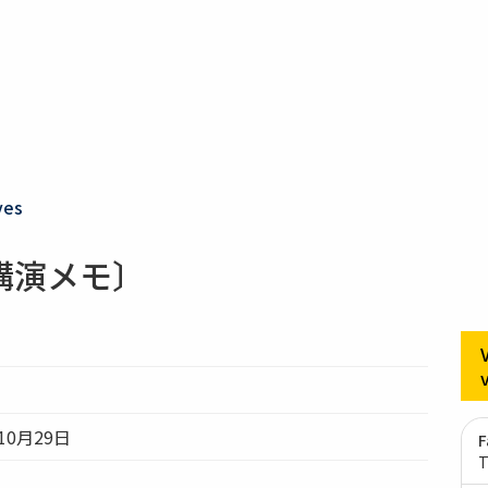
ves
講演メモ〕
10月29日
F
T