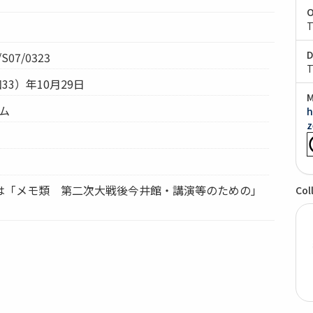
O
T
D
S07/0323
T
和33）年10月29日
M
テム
h
z
0354は「メモ類 第二次大戦後今井館・講演等のための」
Col