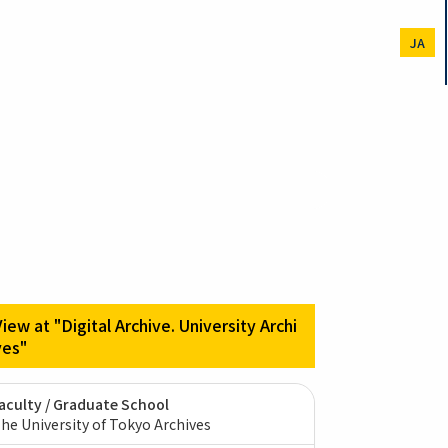
JA
View at "Digital Archive. University Archi
ves"
aculty / Graduate School
he University of Tokyo Archives