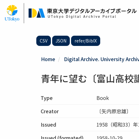
Skip
to
main
content
CSV
JSON
refer/BibIX
Home
Digital Archive. University Archi
青年に望む〔富山高校
Type
Book
Creator
〔矢内原忠雄〕
Issued
1958（昭和33）年
Issued (formated)
1958-10-29