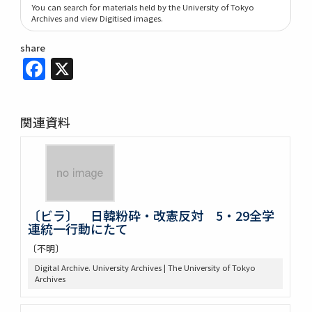
You can search for materials held by the University of Tokyo
Archives and view Digitised images.
share
Facebook
X
関連資料
〔ビラ〕 日韓粉砕・改憲反対 5・29全学
連統一行動にたて
〔不明〕
Digital Archive. University Archives | The University of Tokyo
Archives