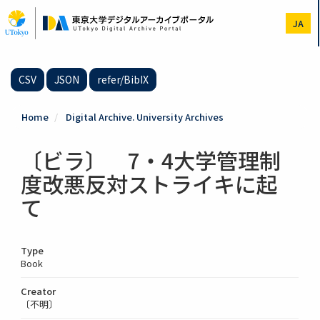
Skip
to
JA
main
content
CSV
JSON
refer/BibIX
Home
Digital Archive. University Archives
〔ビラ〕 7・4大学管理制
度改悪反対ストライキに起
て
Type
Book
Creator
〔不明〕