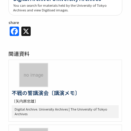
You can search for materials held by the University of Tokyo
Archives and view Digitised images.
share
Facebook
X
関連資料
不戦の誓講演会〔講演メモ〕
〔矢内原忠雄〕
Digital Archive. University Archives | The University of Tokyo
Archives