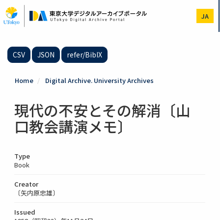
Skip
to
JA
main
content
CSV
JSON
refer/BibIX
Home
Digital Archive. University Archives
現代の不安とその解消〔山
口教会講演メモ〕
Type
Book
Creator
〔矢内原忠雄〕
Issued