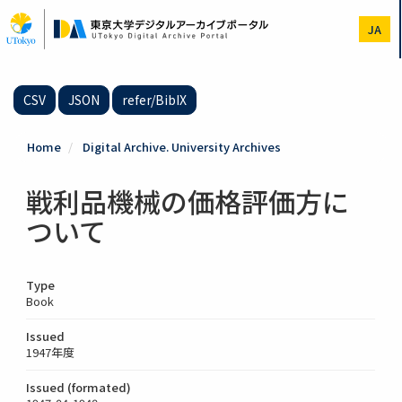
Skip
to
JA
main
content
CSV
JSON
refer/BibIX
Home
Digital Archive. University Archives
戦利品機械の価格評価方に
ついて
Type
Book
Issued
1947年度
Issued (formated)