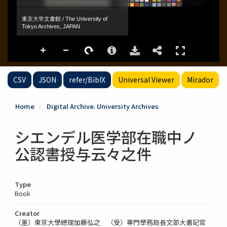
CSV
JSON
refer/BibIX
Universal Viewer
Mirador
Home
Digital Archive. University Archives
シエンデル医学部在職中ノ
公認書授与云々之件
Type
Book
Creator
（差）東京大學總理加藤弘之 （受）専門學務局長文部大書記官