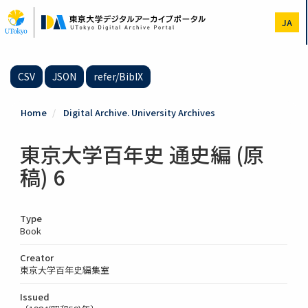
Skip
to
JA
main
content
CSV
JSON
refer/BibIX
Home
Digital Archive. University Archives
東京大学百年史 通史編 (原
稿) 6
Type
Book
Creator
東京大学百年史編集室
Issued