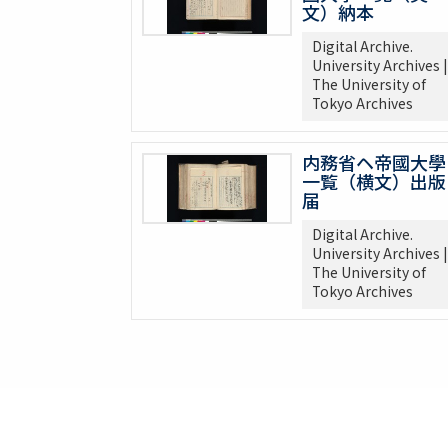
文）納本
Digital Archive.
University Archives |
The University of
Tokyo Archives
内務省ヘ帝國大學
一覧（横文）出版
届
Digital Archive.
University Archives |
The University of
Tokyo Archives