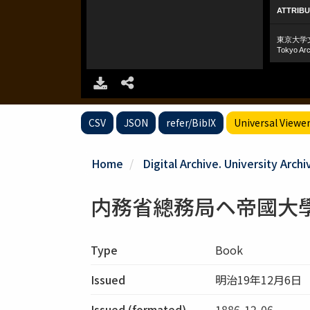
CSV
JSON
refer/BibIX
Universal Viewe
Home
Digital Archive. University Archi
内務省總務局ヘ帝國大
Type
Book
Issued
明治19年12月6日
Issued (formated)
1886-12-06