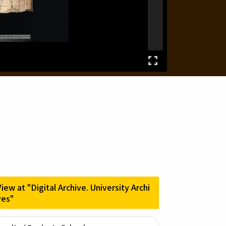
View at "Digital Archive. University Archi
ves"