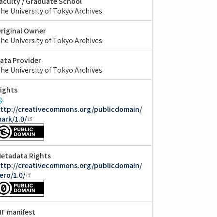
aculty / Graduate School
he University of Tokyo Archives
riginal Owner
he University of Tokyo Archives
ata Provider
he University of Tokyo Archives
ights
ttp://creativecommons.org/publicdomain/
ark/1.0/
etadata Rights
ttp://creativecommons.org/publicdomain/
ero/1.0/
IIF manifest