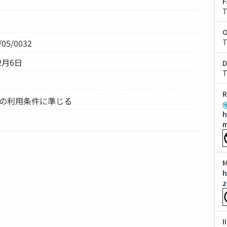
F
T
O
05/0032
T
2月6日
D
T
R
ムの利用条件に準じる
h
m
M
h
z
I