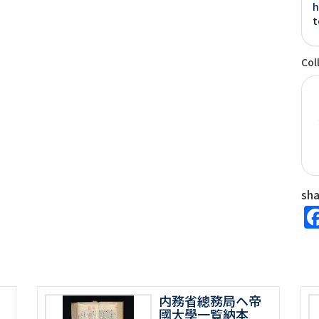
h
t
Col
sh
内務省總務局ヘ帝
國大學一覧納本