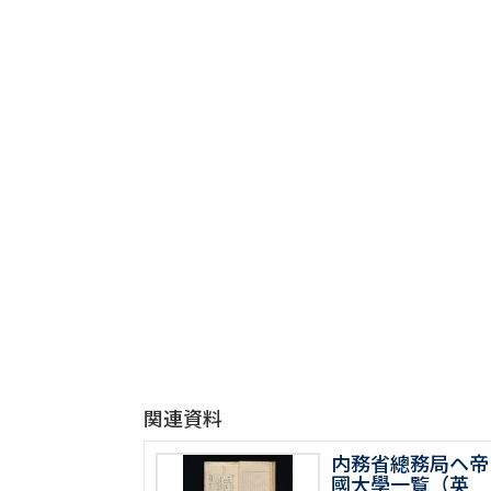
関連資料
内務省總務局ヘ帝
國大學一覧（英