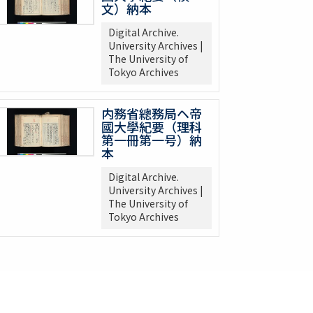
文）納本
Digital Archive.
University Archives |
The University of
Tokyo Archives
内務省總務局ヘ帝
國大學紀要（理科
第一冊第一号）納
本
Digital Archive.
University Archives |
The University of
Tokyo Archives