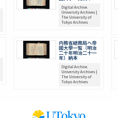
Digital Archive.
University Archives |
The University of
Tokyo Archives
内務省總務局ヘ帝
國大學一覧（明治
二十年明治二十一
年）納本
Digital Archive.
University Archives |
The University of
Tokyo Archives