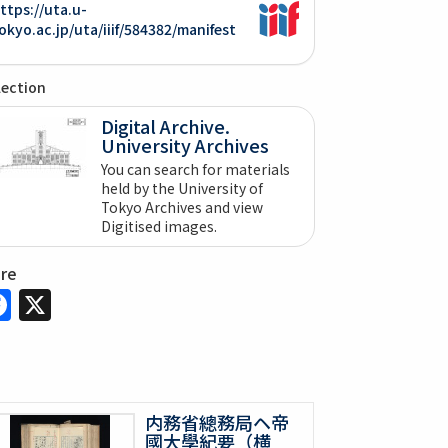
ttps://uta.u-
okyo.ac.jp/uta/iiif/584382/manifest
lection
Digital Archive.
University Archives
You can search for materials
held by the University of
Tokyo Archives and view
Digitised images.
are
Facebook
X
内務省總務局ヘ帝
國大學紀要（横