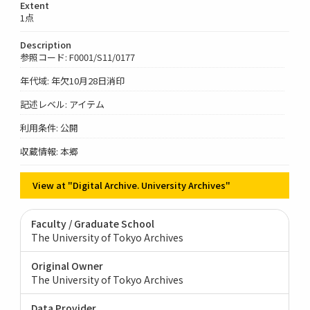
Extent
1点
Description
参照コード: F0001/S11/0177
年代域: 年欠10月28日消印
記述レベル: アイテム
利用条件: 公開
収蔵情報: 本郷
View at "Digital Archive. University Archives"
Faculty / Graduate School
The University of Tokyo Archives
Original Owner
The University of Tokyo Archives
Data Provider