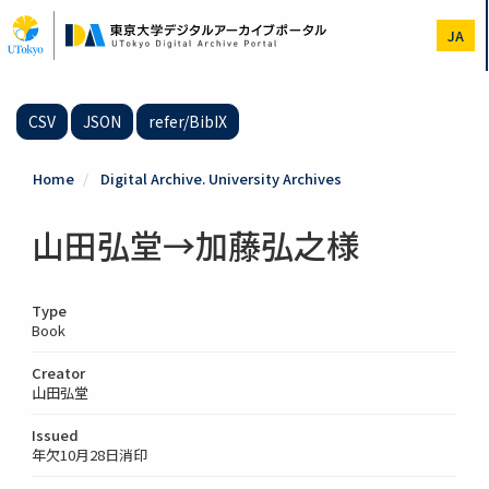
Skip
to
JA
main
content
CSV
JSON
refer/BibIX
Home
Digital Archive. University Archives
山田弘堂→加藤弘之様
Type
Book
Creator
山田弘堂
Issued
年欠10月28日消印