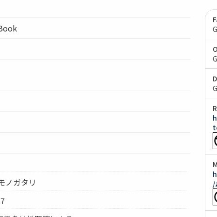
F
lBook
G
O
G
D
G
R
h
t
M
h
モノガタリ
/
7