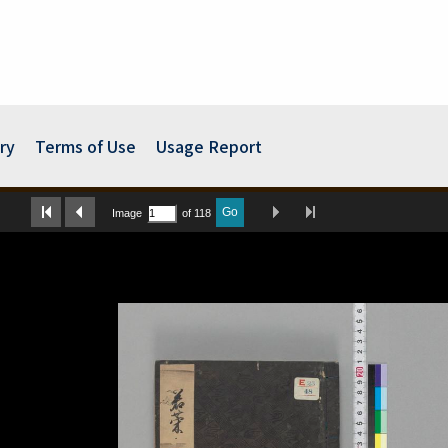
ry
Terms of Use
Usage Report