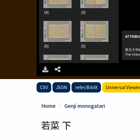
CSV
JSON
refer/BibIX
Universal Viewe
Home
Genji monogatari
若菜 下