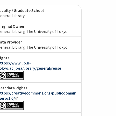
aculty / Graduate School
eneral Library
riginal Owner
eneral Library, The University of Tokyo
ata Provider
eneral Library, The University of Tokyo
ights
ttps://www.lib.u-
okyo.ac.jp/ja/library/general/reuse
etadata Rights
ttps://creativecommons.org/publicdomain
zero/1.0/