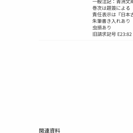
一般注記：青洲文
巻次は題簽による
責任表示は『日本
朱筆書き入れあり
虫損あり
旧請求記号 E23:82
関連資料