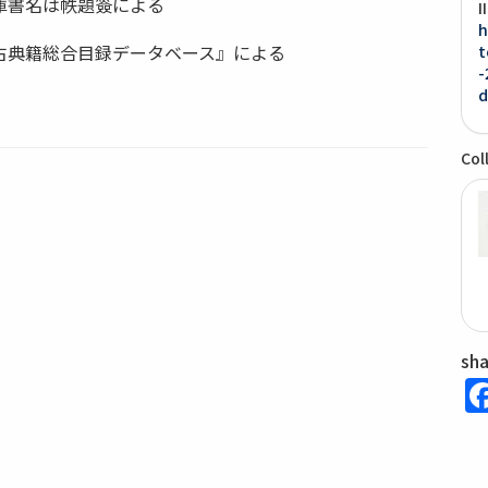
庫書名は帙題簽による
I
h
古典籍総合目録データベース』による
t
-
d
Col
sh