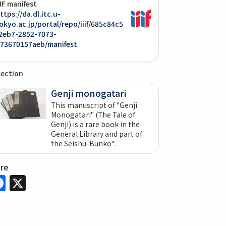
IIF manifest
ttps://da.dl.itc.u-
okyo.ac.jp/portal/repo/iiif/685c84c5
2eb7-2852-7073-
73670157aeb/manifest
lection
Genji monogatari
This manuscript of "Genji
Monogatari" (The Tale of
Genji) is a rare book in the
General Library and part of
the Seishu-Bunko*.
are
Facebook
X