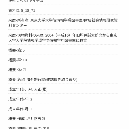
記述レベル: アイテム
資料ID: 5_18_71
来歴-所有者: 東京大学大学院情報学環図書室/附属社会情報研究資
料センター
来歴-現物資料の来歴: 2004（平成16）年旧坪井誠太郎邸から東京
大学大学院情報学環学際情報学府図書室に移管
概要-箱: 5
概要-群: 18
概要-体: 71
概要-名称: 海外旅行談(雑誌抜き取り綴り)
成立年代-元号: 大正(推)
成立年代-年: 3
成立年代-月: 1
概要-作成: 坪井正五郎
概要-物的状態-長さ: 219