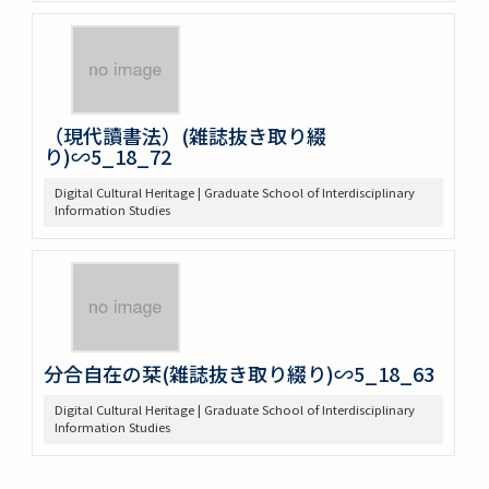
（現代讀書法）(雑誌抜き取り綴
り)∽5_18_72
Digital Cultural Heritage | Graduate School of Interdisciplinary
Information Studies
分合自在の栞(雑誌抜き取り綴り)∽5_18_63
Digital Cultural Heritage | Graduate School of Interdisciplinary
Information Studies