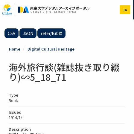
Skip
to
JA
main
content
CSV
JSON
refer/BibIX
Home
Digital Cultural Heritage
海外旅行談(雑誌抜き取り綴
り)∽5_18_71
Type
Book
Issued
1914/1/
Description