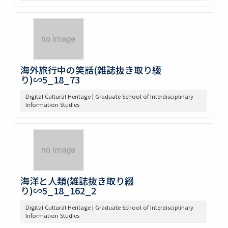
海外旅行中の笑話(雑誌抜き取り綴
り)∽5_18_73
Digital Cultural Heritage | Graduate School of Interdisciplinary
Information Studies
海洋と人類(雑誌抜き取り綴
り)∽5_18_162_2
Digital Cultural Heritage | Graduate School of Interdisciplinary
Information Studies