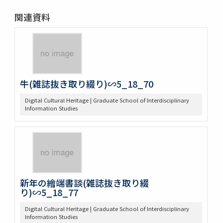
関連資料
牛(雑誌抜き取り綴り)∽5_18_70
Digital Cultural Heritage | Graduate School of Interdisciplinary
Information Studies
新年の繪端書談(雑誌抜き取り綴
り)∽5_18_77
Digital Cultural Heritage | Graduate School of Interdisciplinary
Information Studies