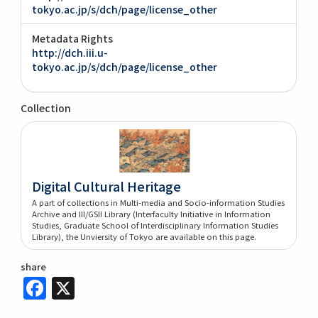
tokyo.ac.jp/s/dch/page/license_other
Metadata Rights
http://dch.iii.u-
tokyo.ac.jp/s/dch/page/license_other
Collection
Digital Cultural Heritage
A part of collections in Multi-media and Socio-information Studies
Archive and III/GSII Library (Interfaculty Initiative in Information
Studies, Graduate School of Interdisciplinary Information Studies
Library), the Unviersity of Tokyo are available on this page.
share
Facebook
X