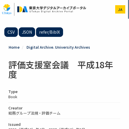
Skip
to
JA
main
content
CSV
JSON
refer/BibIX
Home
Digital Archive. University Archives
評価支援室会議 平成18年
度
Type
Book
Creator
総務グループ法規・評価チーム
Issued