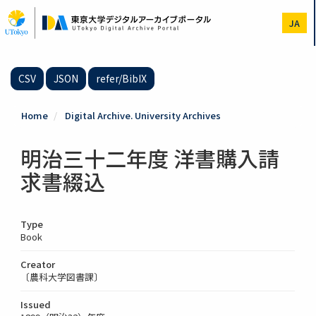
Skip
to
JA
main
content
CSV
JSON
refer/BibIX
Home
Digital Archive. University Archives
明治三十二年度 洋書購入請
求書綴込
Type
Book
Creator
〔農科大学図書課〕
Issued