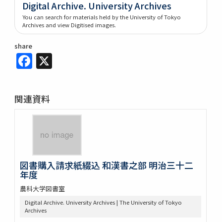
Digital Archive. University Archives
You can search for materials held by the University of Tokyo
Archives and view Digitised images.
share
Facebook
X
関連資料
図書購入請求紙綴込 和漢書之部 明治三十二
年度
農科大学図書室
Digital Archive. University Archives | The University of Tokyo
Archives