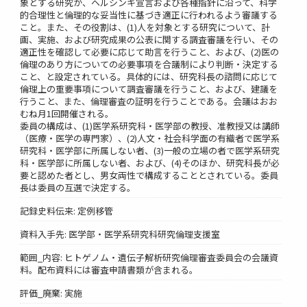
象とする研究が、ヘルシンキ宣言および各種指針に沿って、科学
的合理性と倫理的な妥当性に基づき適正に行われるよう審議する
こと。また、その役割は、(1)人を対象とする研究について、計
画、実施、および研究成果の公表に関する調査審議を行い、その
適正性を確認して必要に応じて助言を行うこと、および、(2)医の
倫理のあり方についての必要事項を合議制により判断・決定する
こと、と設定されている。具体的には、研究科長の諮問に応じて
倫理上の重要事項について調査審議を行うこと、および、建議を
行うこと、また、倫理審査の証明を行うことである。会議はおお
むね月1回開催される。
委員の構成は、(1)医学系研究科・医学部の教授、准教授又は講師
（医療・医学の専門家）、(2)人文・社会科学面の有織者で医学系
研究科・医学部に所属しない者、(3)一般の立場の者で医学系研究
科・医学部に所属しない者、および、(4)そのほか、研究科長が必
要と認めた者とし、男女両性で構成することとされている。委員
長は委員の互選で決定する。
記録史料伝来: 定例移管
資料入手先: 医学部・医学系研究科研究倫理支援室
範囲_内容: ヒトゲノム・遺伝子解析研究倫理審査委員会の会議資
料。配布資料には審査申請書類が含まれる。
評価_廃棄: 実施