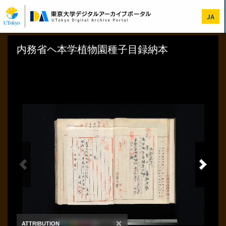
Skip
to
JA
main
content