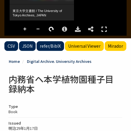
CSV
JSON
refer/BibIX
Universal Viewer
Mirador
Home
Digital Archive. University Archives
内務省ヘ本学植物園種子目
録納本
Type
Book
Issued
明治29年1月17日