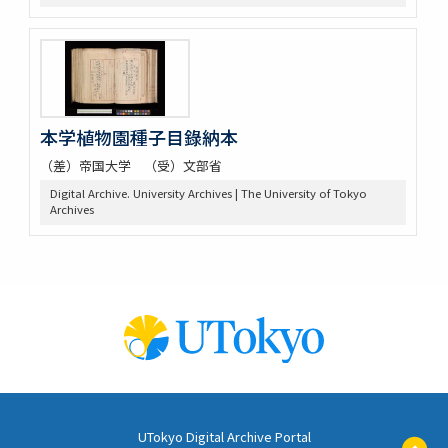
本学植物園種子目錄納本
（差）帝国大学 （受）文部省
Digital Archive. University Archives | The University of Tokyo
Archives
UTokyo Digital Archive Portal
ペ