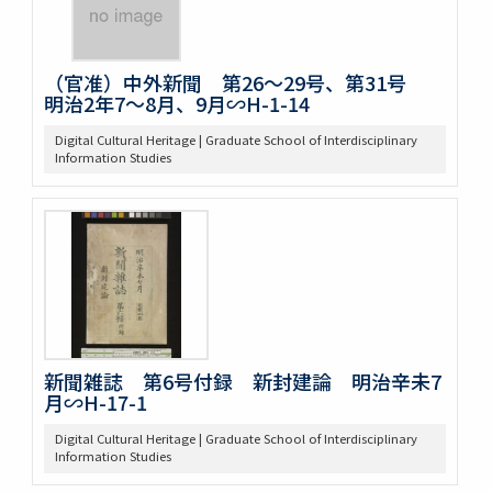
（官准）中外新聞 第26～29号、第31号
明治2年7～8月、9月∽H-1-14
Digital Cultural Heritage | Graduate School of Interdisciplinary
Information Studies
新聞雑誌 第6号付録 新封建論 明治辛未7
月∽H-17-1
Digital Cultural Heritage | Graduate School of Interdisciplinary
Information Studies