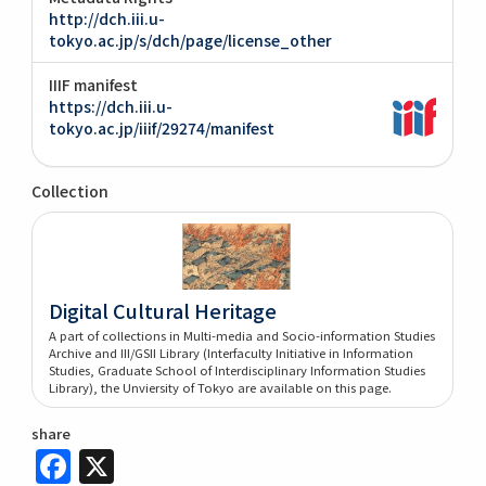
http://dch.iii.u-
tokyo.ac.jp/s/dch/page/license_other
IIIF manifest
https://dch.iii.u-
tokyo.ac.jp/iiif/29274/manifest
Collection
Digital Cultural Heritage
A part of collections in Multi-media and Socio-information Studies
Archive and III/GSII Library (Interfaculty Initiative in Information
Studies, Graduate School of Interdisciplinary Information Studies
Library), the Unviersity of Tokyo are available on this page.
share
Facebook
X