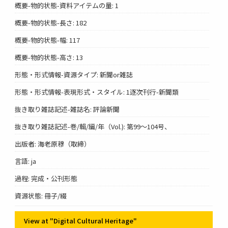
概要-物的状態-資料アイテムの量: 1
概要-物的状態-長さ: 182
概要-物的状態-幅: 117
概要-物的状態-高さ: 13
形態・形式情報-資源タイプ: 新聞or雑誌
形態・形式情報-表現形式・スタイル: 1逐次刊行-新聞類
抜き取り雑誌記述-雑誌名: 評論新聞
抜き取り雑誌記述-巻/輯/編/年（Vol.): 第99～104号、
出版者: 海老原穆（取締）
言語: ja
過程: 完成・公刊形態
資源状態: 冊子/綴
View at "Digital Cultural Heritage"