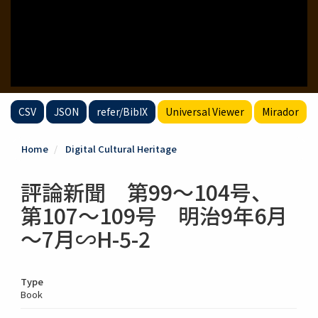
CSV
JSON
refer/BibIX
Universal Viewer
Mirador
Home
Digital Cultural Heritage
評論新聞 第99～104号、
第107～109号 明治9年6月
～7月∽H-5-2
Type
Book