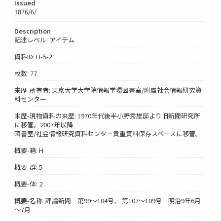
Issued
1876/6/
Description
記述レベル: アイテム
資料ID: H-5-2
枚数: 77
来歴-所有者: 東京大学大学院情報学環図書室/附属社会情報研究資
料センター
来歴-現物資料の来歴: 1970年代後半小野秀雄邸より旧新聞研究所
に移管。2007年以降
図書室/社会情報研究資料センター貴重資料保存スペースに移管。
概要-箱: H
概要-群: 5
概要-体: 2
概要-名称: 評論新聞 第99～104号、 第107～109号 明治9年6月
～7月