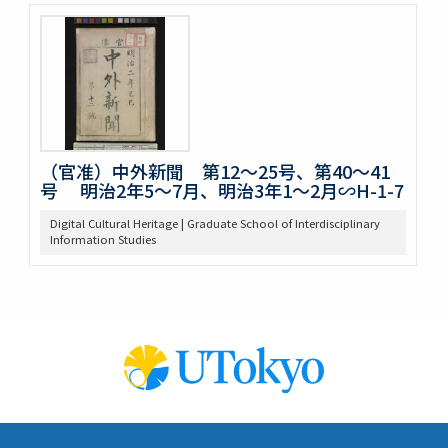
（官准）中外新聞 第12～25号、第40～41
号 明治2年5～7月、明治3年1～2月∽H-1-7
Digital Cultural Heritage | Graduate School of Interdisciplinary
Information Studies