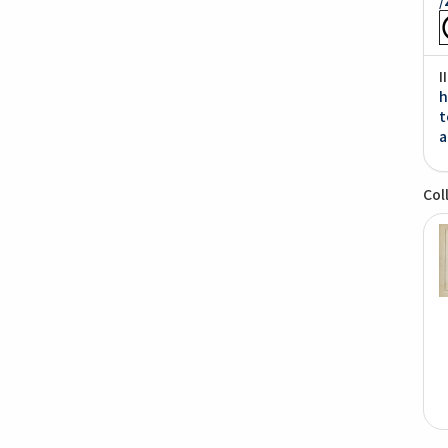
I
h
t
a
Col