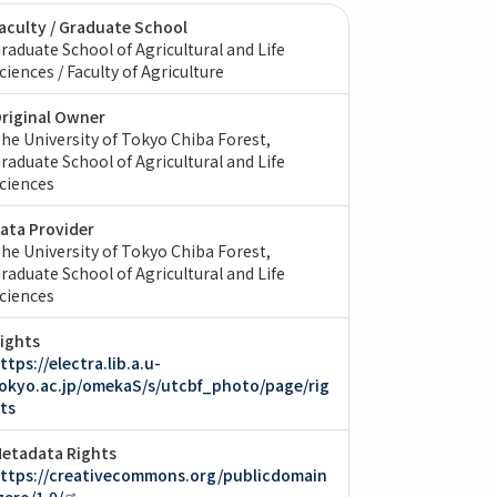
aculty / Graduate School
raduate School of Agricultural and Life
ciences / Faculty of Agriculture
riginal Owner
he University of Tokyo Chiba Forest,
raduate School of Agricultural and Life
ciences
ata Provider
he University of Tokyo Chiba Forest,
raduate School of Agricultural and Life
ciences
ights
ttps://electra.lib.a.u-
okyo.ac.jp/omekaS/s/utcbf_photo/page/rig
ts
etadata Rights
ttps://creativecommons.org/publicdomain
zero/1.0/