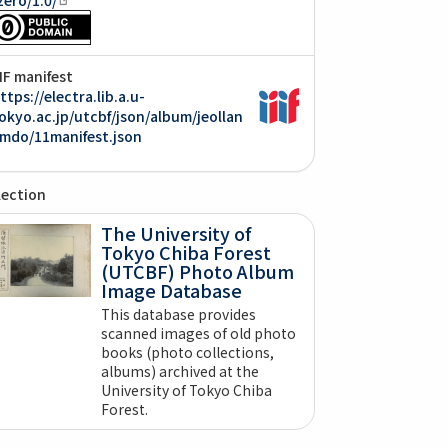
IIF manifest
ttps://electra.lib.a.u-
okyo.ac.jp/utcbf/json/album/jeollan
mdo/11manifest.json
lection
The University of
Tokyo Chiba Forest
(UTCBF) Photo Album
Image Database
This database provides
scanned images of old photo
books (photo collections,
albums) archived at the
University of Tokyo Chiba
Forest.