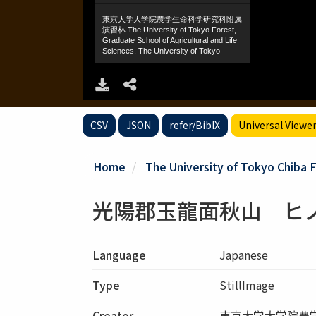
CSV
JSON
refer/BibIX
Universal Viewe
Home
The University of Tokyo Chiba
光陽郡玉龍面秋山 ヒ
Language
Japanese
Type
StillImage
Creator
東京大学大学院農