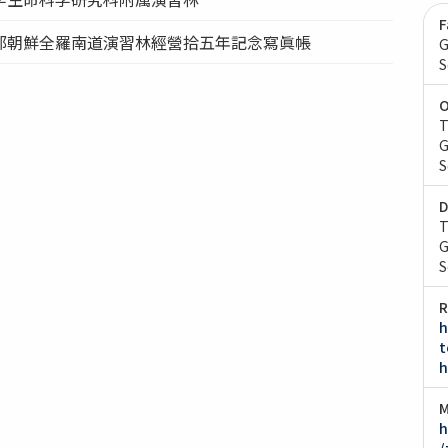
F
部朝鮮全羅南道演習林經營拾五年記念寫眞帳
G
S
O
T
G
S
D
T
G
S
R
h
t
h
M
h
/