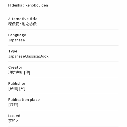
Hidenka : ikenobou den
Alternative title
秘伝花 : 池之坊伝
Language
Japanese
Type
JapaneseClassicalBook
Creator
池坊専好 [傳]
Publisher
[民部] [写]
Publication place
[浪芲]
Issued
享和2