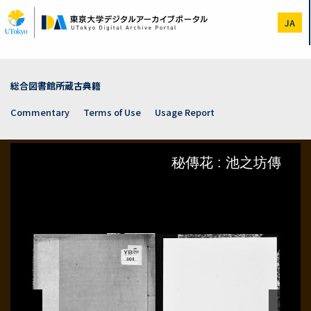
Skip
to
JA
main
content
総合図書館所蔵古典籍
Commentary
Terms of Use
Usage Report