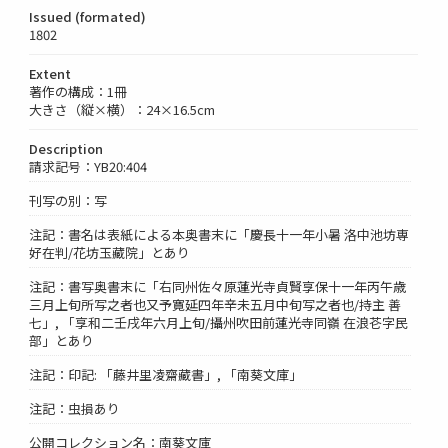
Issued (formated)
1802
Extent
著作の構成：1冊
大きさ（縦×横）：24×16.5cm
Description
請求記号：YB20:404
刊写の別：写
注記：書名は表紙による本奥書末に「慶長十一年小暑 洛中池坊専
好在判/花坊玉藏院」とあり
注記：書写奥書末に「右同州佐々原蓮光寺貞賢享保十一年丙午歳
三月上旬所写之者也又予寛延四年辛未五月中旬写之者也/持主 善
七」, 「享和二壬戌年六月上旬/攝州吹田前蓮光寺同嶺 在浪芲字民
部」とあり
注記：印記: 「藤井里凌齋藏書」, 「南葵文庫」
注記：虫損あり
公開コレクション名：南葵文庫