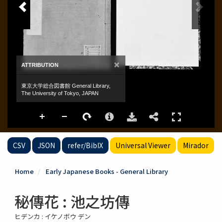
CSV
JSON
refer/BibIX
Universal Viewer
Mirador
Home
Early Japanese Books - General Library
秘傳花 : 池之坊傳
ヒデンカ : イケノボウ デン