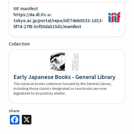
IIIF manifest
https://da.dl.itc.u-
tokyo.ac.jp/portal/repo/iiif/7deb8533-1d13-
0f7d-27f8-0cf50da015d1/manifest
Collection
Early Japanese Books - General Library
The classical books collection housed by the General Library,
including those classics designated as rare books are now
digitalized to be publicly ailable.
share
Facebook
X