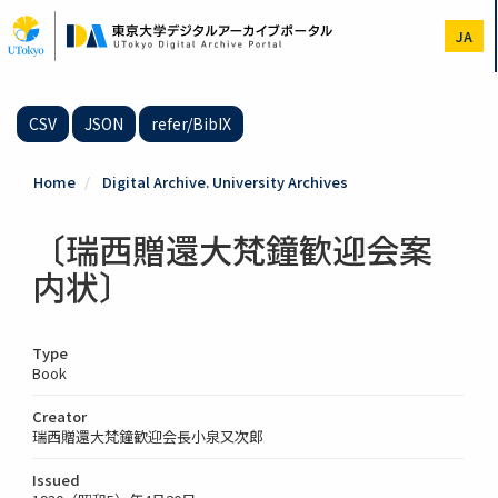
Skip
to
JA
main
content
CSV
JSON
refer/BibIX
Home
Digital Archive. University Archives
〔瑞西贈還大梵鐘歓迎会案
内状〕
Type
Book
Creator
瑞西贈還大梵鐘歓迎会長小泉又次郎
Issued