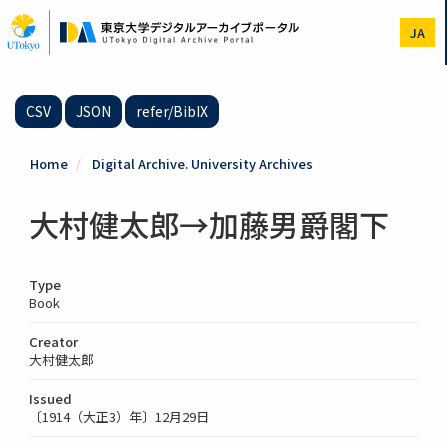
Skip
to
JA
main
content
CSV
JSON
refer/BibIX
Home
Digital Archive. University Archives
大村健太郎→加藤男爵閣下
Type
Book
Creator
大村健太郎
Issued
〔1914（大正3）年〕12月29日