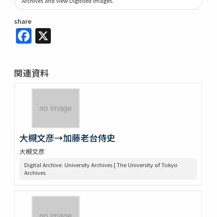
Archives and view Digitised images.
share
Facebook
X
関連資料
大槻文彦→加藤老台侍史
大槻文彦
Digital Archive. University Archives | The University of Tokyo
Archives