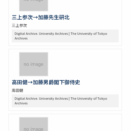
三上参次→加藤先生研北
三上参次
Digital Archive. University Archives | The University of Tokyo
Archives
高田健→加藤男爵閣下御侍史
高田健
Digital Archive. University Archives | The University of Tokyo
Archives