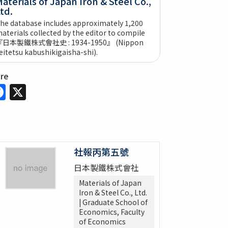
aterials of Japan Iron & Steel Co.,
td.
he database includes approximately 1,200
aterials collected by the editor to compile
『日本製鐵株式會社史 : 1934-1950』 (Nippon
eitetsu kabushikigaisha-shi).
are
Facebook
X
社報丙第五號
日本製鐵株式會社
Materials of Japan
Iron & Steel Co., Ltd.
| Graduate School of
Economics, Faculty
of Economics