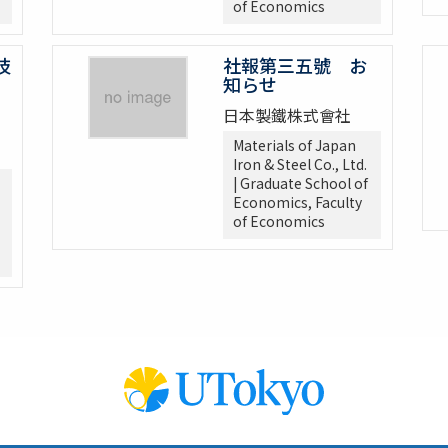
of Economics
技
社報第三五號 お
知らせ
日本製鐵株式會社
Materials of Japan
Iron & Steel Co., Ltd.
| Graduate School of
Economics, Faculty
of Economics