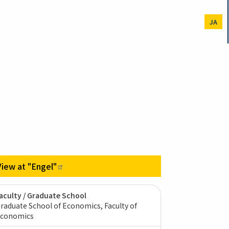
JA
View at
"Engel"
aculty / Graduate School
raduate School of Economics, Faculty of
conomics