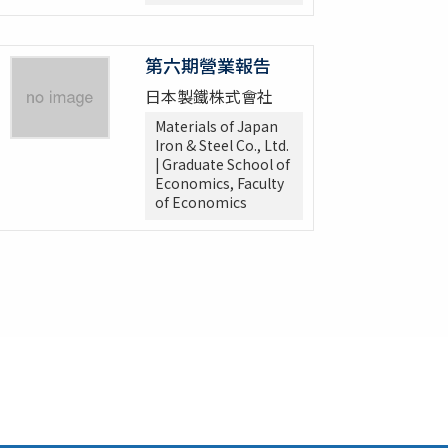
第六期營業報告
日本製鐵株式會社
Materials of Japan
Iron & Steel Co., Ltd.
| Graduate School of
Economics, Faculty
of Economics