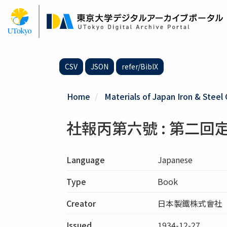
Skip
to
main
content
CSV
JSON
refer/BibIX
Home
Materials of Japan Iron & Steel 
社報丙第六號 : 第二回
Language
Japanese
Type
Book
Creator
日本製鐵株式會社
Issued
1934-12-27