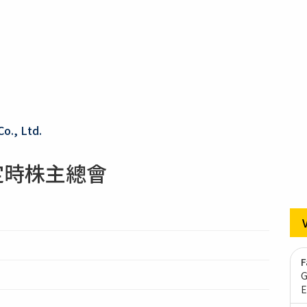
Co., Ltd.
定時株主總會
F
G
E