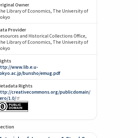
riginal Owner
he Library of Economics, The University of
okyo
ata Provider
esources and Historical Collections Office,
he Library of Economics, The University of
okyo
ights
ttp://www.lib.e.u-
okyo.ac.jp/bunsho/emug.pdf
etadata Rights
ttp://creativecommons.org/publicdomain/
ero/1.0/
lection