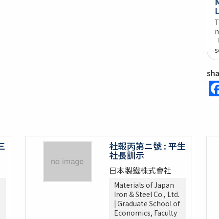
M
L
T
m
s
sh
三
社報丙第ニ號 : 平生
社長訓示
日本製鐵株式會社
Materials of Japan
Iron & Steel Co., Ltd.
| Graduate School of
Economics, Faculty