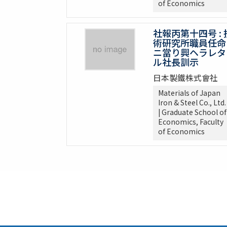
of Economics
社報丙第十四号 : 
術研究所職員任命
ニ當り興ヘラレタ
ル社長訓示
日本製鐵株式會社
Materials of Japan
Iron & Steel Co., Ltd.
| Graduate School of
Economics, Faculty
of Economics