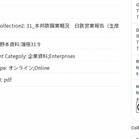
O
T
T
llection2: 31_本邦鉄鋼業概況 日鉄営業報告（生産
D
R
T
: 野本資料:簿冊31:9
T
Categoly: 企業資料;Enterprises
R
pe: オンライン;Online
h
t
 pdf
M
h
z
Col