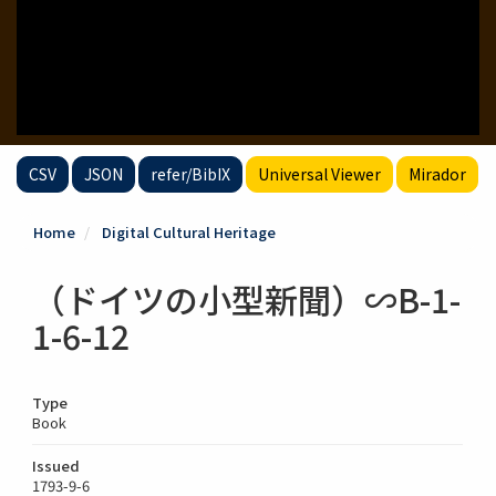
CSV
JSON
refer/BibIX
Universal Viewer
Mirador
Home
Digital Cultural Heritage
（ドイツの小型新聞）∽B-1-
1-6-12
Type
Book
Issued
1793-9-6