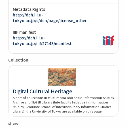
Metadata Rights
http://dch.iii.u-
tokyo.ac.jp/s/dch/page/license_other
IIIF manifest
https://dch.iii.u-
tokyo.ac.jp/iiif/27143/manifest
Collection
Digital Cultural Heritage
A part of collections in Multi-media and Socio-information Studies
Archive and III/GSII Library (Interfaculty Initiative in Information
Studies, Graduate School of Interdisciplinary Information Studies
Library), the Unviersity of Tokyo are available on this page.
share