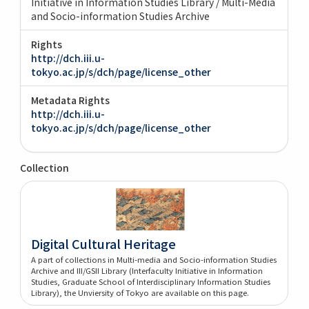
Initiative in Information Studies Library / Multi-Media
and Socio-information Studies Archive
Rights
http://dch.iii.u-
tokyo.ac.jp/s/dch/page/license_other
Metadata Rights
http://dch.iii.u-
tokyo.ac.jp/s/dch/page/license_other
Collection
Digital Cultural Heritage
A part of collections in Multi-media and Socio-information Studies
Archive and III/GSII Library (Interfaculty Initiative in Information
Studies, Graduate School of Interdisciplinary Information Studies
Library), the Unviersity of Tokyo are available on this page.