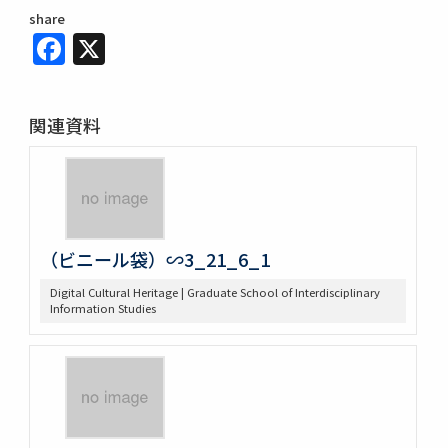
share
Facebook
X
関連資料
（ビニール袋）∽3_21_6_1
Digital Cultural Heritage | Graduate School of Interdisciplinary
Information Studies