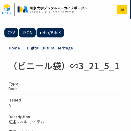
Skip
to
JA
main
content
CSV
JSON
refer/BibIX
Home
Digital Cultural Heritage
（ビニール袋）∽3_21_5_1
Type
Book
Issued
//
Description
記述レベル: アイテム