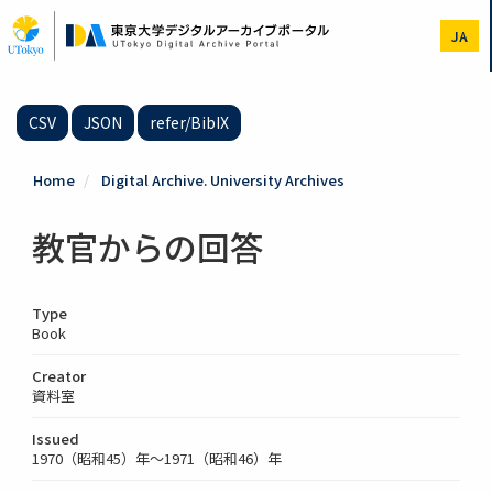
Skip
to
JA
main
content
CSV
JSON
refer/BibIX
Home
Digital Archive. University Archives
教官からの回答
Type
Book
Creator
資料室
Issued
1970（昭和45）年～1971（昭和46）年