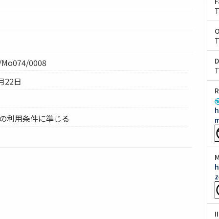
F
T
O
T
D
Mo074/0008
T
月22日
R
h
ムの利用条件に準じる
m
M
h
z
I