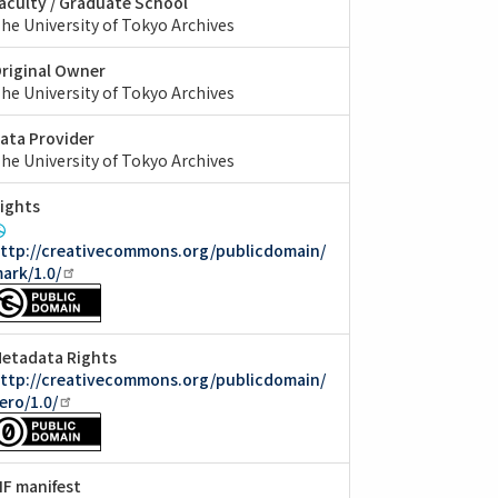
aculty / Graduate School
he University of Tokyo Archives
riginal Owner
he University of Tokyo Archives
ata Provider
he University of Tokyo Archives
ights
ttp://creativecommons.org/publicdomain/
ark/1.0/
etadata Rights
ttp://creativecommons.org/publicdomain/
ero/1.0/
IIF manifest