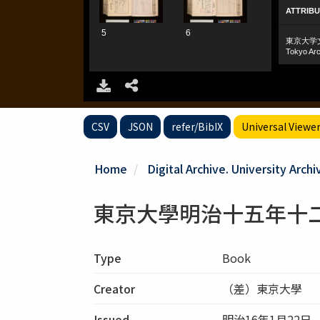
CSV
JSON
refer/BibIX
Universal Viewe
Home
Digital Archive. University Archi
東京大學明治十五年十
Type
Book
Creator
（差）東京大學 
Issued
明治16年1月22日