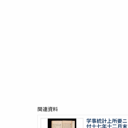
関連資料
学事統計上所要ニ
付十七年十二月末