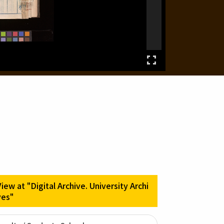
View at "Digital Archive. University Archi
ves"