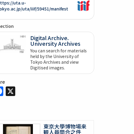
ttps://uta.u-
okyo.ac.jp/uta/iiif/59451/manifest
lection
Digital Archive.
University Archives
You can search for materials
held by the University of
Tokyo Archives and view
Digitised images.
are
Facebook
X
東京大學博物場来
観人員問合之件