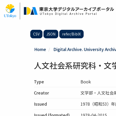
Skip
to
main
content
CSV
JSON
refer/BibIX
Home
Digital Archive. University Archi
人文社会系研究科・文
Type
Book
Creator
文学部・人文社会
Issued
1978（昭和53）
Issued (formated)
1978-04-2015