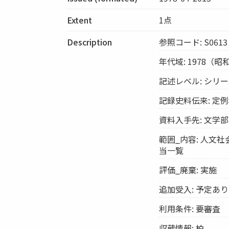
Extent
1点
Description
参照コード: S0613
年代域: 1978（昭
記述レベル: シリ
記録史料伝来: 定
資料入手先: 文学
範囲_内容: 人文
当一覧
評価_廃棄: 実施
追加受入: 予定あり
利用条件: 要審査
収蔵情報: 柏