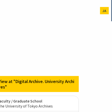
JA
View at "Digital Archive. University Archi
ves"
aculty / Graduate School
he University of Tokyo Archives