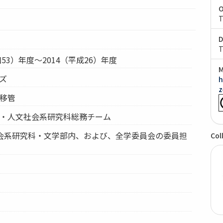
O
T
D
T
和53）年度～2014（平成26）年度
M
ーズ
h
z
例移管
部・人文社会系研究科総務チーム
社会系研究科・文学部内、および、全学委員会の委員担
Col