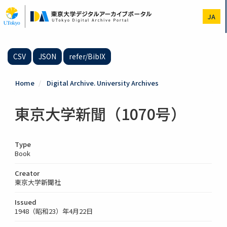
Skip
to
JA
main
content
CSV
JSON
refer/BibIX
Home
Digital Archive. University Archives
東京大学新聞（1070号）
Type
Book
Creator
東京大学新聞社
Issued
1948（昭和23）年4月22日