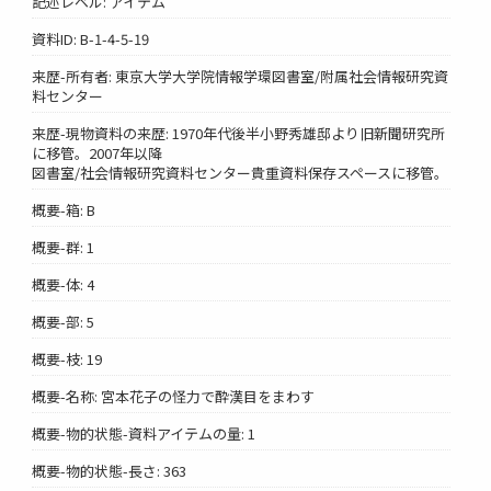
記述レベル: アイテム
資料ID: B-1-4-5-19
来歴-所有者: 東京大学大学院情報学環図書室/附属社会情報研究資
料センター
来歴-現物資料の来歴: 1970年代後半小野秀雄邸より旧新聞研究所
に移管。2007年以降
図書室/社会情報研究資料センター貴重資料保存スペースに移管。
概要-箱: B
概要-群: 1
概要-体: 4
概要-部: 5
概要-枝: 19
概要-名称: 宮本花子の怪力で酔漢目をまわす
概要-物的状態-資料アイテムの量: 1
概要-物的状態-長さ: 363