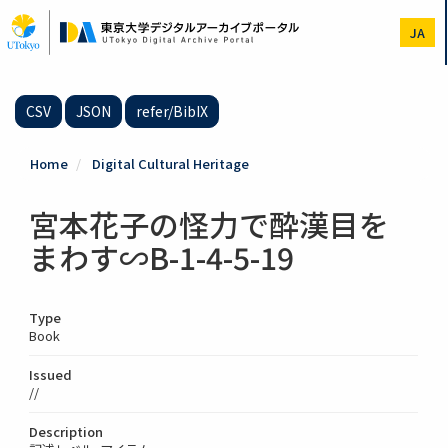
Skip
to
JA
main
content
CSV
JSON
refer/BibIX
Home
Digital Cultural Heritage
宮本花子の怪力で酔漢目を
まわす∽B-1-4-5-19
Type
Book
Issued
//
Description