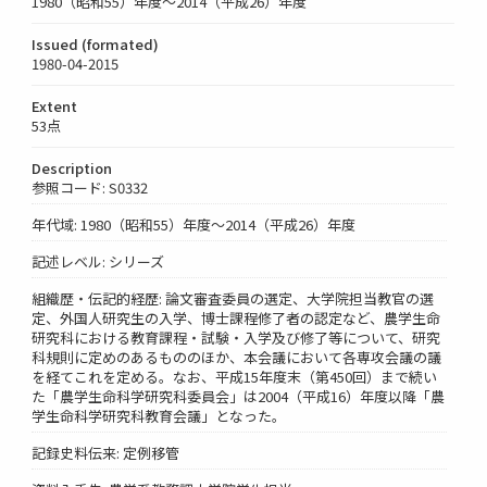
1980（昭和55）年度～2014（平成26）年度
Issued (formated)
1980-04-2015
Extent
53点
Description
参照コード: S0332
年代域: 1980（昭和55）年度～2014（平成26）年度
記述レベル: シリーズ
組織歴・伝記的経歴: 論文審査委員の選定、大学院担当教官の選
定、外国人研究生の入学、博士課程修了者の認定など、農学生命
研究科における教育課程・試験・入学及び修了等について、研究
科規則に定めのあるもののほか、本会議において各専攻会議の議
を経てこれを定める。なお、平成15年度末（第450回）まで続い
た「農学生命科学研究科委員会」は2004（平成16）年度以降「農
学生命科学研究科教育会議」となった。
記録史料伝来: 定例移管