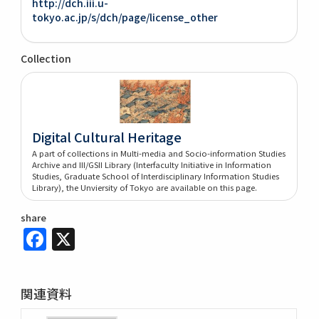
http://dch.iii.u-
tokyo.ac.jp/s/dch/page/license_other
Collection
Digital Cultural Heritage
A part of collections in Multi-media and Socio-information Studies
Archive and III/GSII Library (Interfaculty Initiative in Information
Studies, Graduate School of Interdisciplinary Information Studies
Library), the Unviersity of Tokyo are available on this page.
share
Facebook
X
関連資料