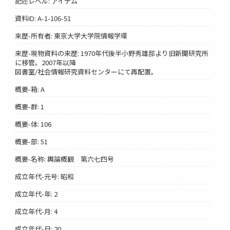
記述レベル: アイテム
資料ID: A-1-106-51
来歴-所有者: 東京大学大学院情報学環
来歴-現物資料の来歴: 1970年代後半小野秀雄邸より旧新聞研究所
に移管。2007年以降
図書室/社会情報研究資料センターにて再配置。
概要-箱: A
概要-群: 1
概要-体: 106
概要-部: 51
概要-名称: 輿論概観 第六七四号
成立年代-元号: 昭和
成立年代-年: 2
成立年代-月: 4
成立年代-日: 20