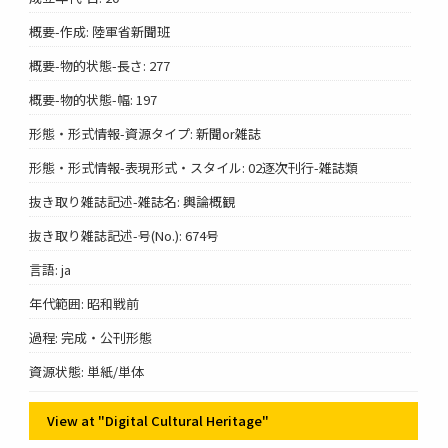
概要-作成: 陸軍省新聞班
概要-物的状態-長さ: 277
概要-物的状態-幅: 197
形態・形式情報-資源タイプ: 新聞or雑誌
形態・形式情報-表現形式・スタイル: 02逐次刊行-雑誌類
抜き取り雑誌記述-雑誌名: 輿論概観
抜き取り雑誌記述-号(No.): 674号
言語: ja
年代範囲: 昭和戦前
過程: 完成・公刊形態
資源状態: 単紙/単体
View at "Digital Cultural Heritage"