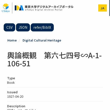
Skip
to
JA
main
content
CSV
JSON
refer/BibIX
Home
Digital Cultural Heritage
輿論概観 第六七四号∽A-1-
106-51
Type
Book
Issued
1927-04-20
Description