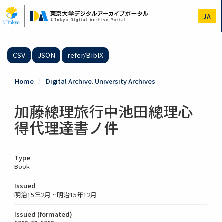
Skip
to
JA
main
content
CSV
JSON
refer/BibIX
Home
Digital Archive. University Archives
加藤總理旅行中池田總理心
得代理達書ノ件
Type
Book
Issued
明治15年2月 ~ 明治15年12月
Issued (formated)