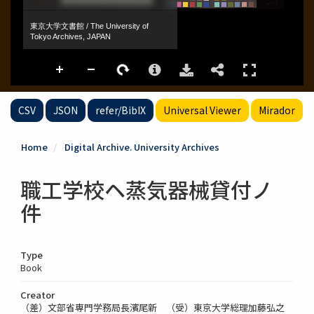
CSV
JSON
refer/BibIX
Universal Viewer
Mirador
Home
Digital Archive. University Archives
職工学校ヘ蒸気器械貸付ノ
件
Type
Book
Creator
（差）文部省専門学務局長濱尾新 （受）東京大学総理加藤弘之