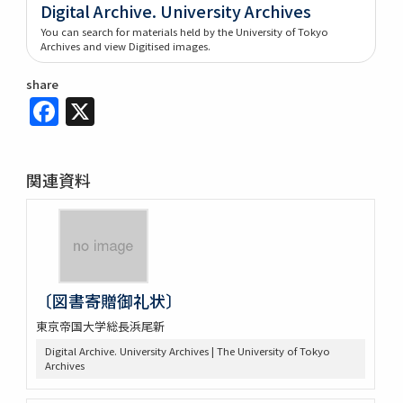
Digital Archive. University Archives
You can search for materials held by the University of Tokyo
Archives and view Digitised images.
share
Facebook
X
関連資料
〔図書寄贈御礼状〕
東京帝国大学総長浜尾新
Digital Archive. University Archives | The University of Tokyo
Archives