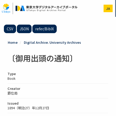
Skip
to
JA
main
content
CSV
JSON
refer/BibIX
Home
Digital Archive. University Archives
〔御用出頭の通知〕
Type
Book
Creator
爵位局
Issued
1894（明治27）年12月27日