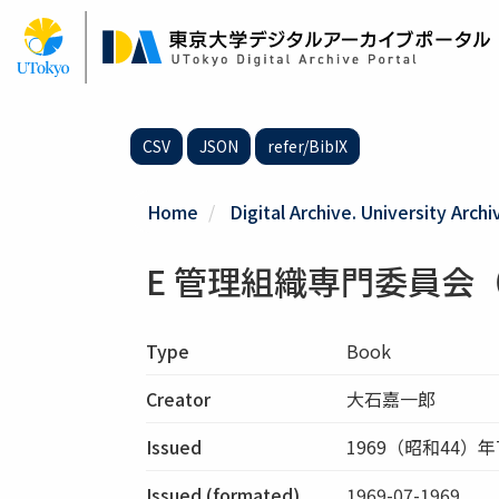
Skip
to
main
content
CSV
JSON
refer/BibIX
Home
Digital Archive. University Archi
E 管理組織専門委員会
Type
Book
Creator
大石嘉一郎
Issued
1969（昭和44）年
Issued (formated)
1969-07-1969