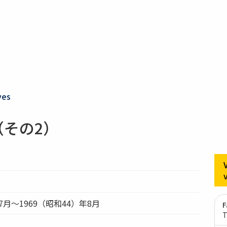
ves
（その2）
7月～1969（昭和44）年8月
F
T