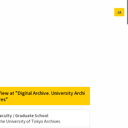
JA
View at "Digital Archive. University Archi
ves"
aculty / Graduate School
he University of Tokyo Archives