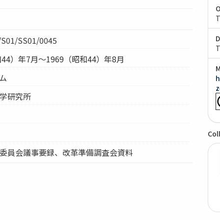
O
T
D
01/SS01/0045
T
和44）年7月～1969（昭和44）年8月
M
テム
h
z
科学研究所
Col
門委員会議事要録、改革準備調査会資料