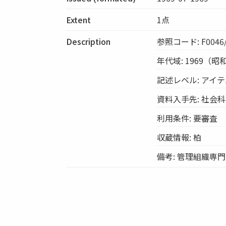
Extent
1点
Description
参照コード: F0046/S
年代域: 1969（昭
記述レベル: アイ
資料入手先: 社会
利用条件: 要審査
収蔵情報: 柏
備考: 管理組織専