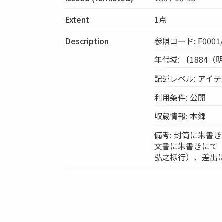
Extent
1点
Description
参照コード: F0001/
年代域: 〔1884（
記述レベル: アイ
利用条件: 公開
収蔵情報: 本郷
備考: 封筒に朱書
文書に朱書きにて「七
弘之様行）、差出はなし