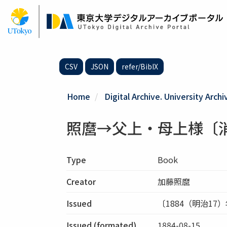
Skip
to
main
content
CSV
JSON
refer/BibIX
Home
Digital Archive. University Archi
照麿→父上・母上様〔消
Type
Book
Creator
加藤照麿
Issued
〔1884（明治17
Issued (formated)
1884-08-15