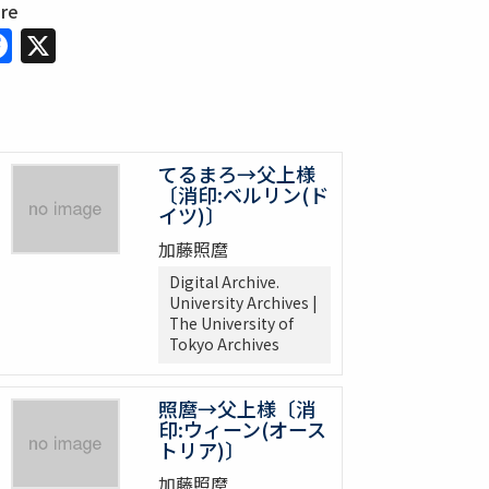
are
Facebook
X
てるまろ→父上様
〔消印:ベルリン(ド
イツ)〕
加藤照麿
Digital Archive.
University Archives |
The University of
Tokyo Archives
照麿→父上様〔消
印:ウィーン(オース
トリア)〕
加藤照麿