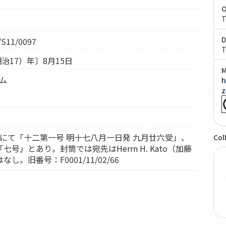
O
T
D
S11/0097
T
明治17）年〕8月15日
M
テム
h
z
きにて「十二第一号 明十七八月一日発 九月廿六受」、
Col
号」とあり。封筒では宛先はHerrn H. Kato（加藤
。旧番号：F0001/11/02/66