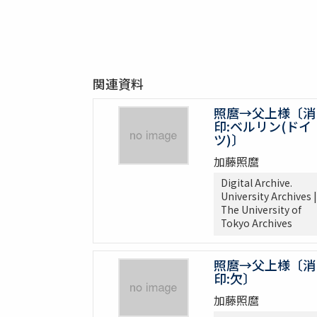
関連資料
照麿→父上様〔消
印:ベルリン(ドイ
ツ)〕
加藤照麿
Digital Archive.
University Archives |
The University of
Tokyo Archives
照麿→父上様〔消
印:欠〕
加藤照麿