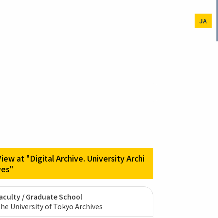
JA
View at "Digital Archive. University Archi
ves"
aculty / Graduate School
he University of Tokyo Archives