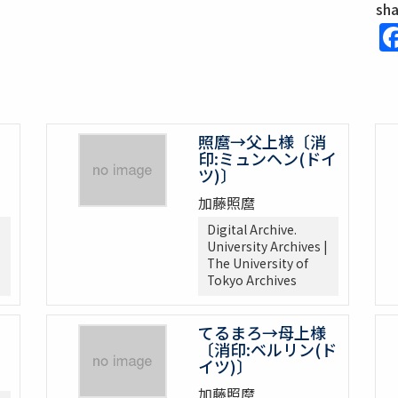
sh
照麿→父上様〔消
印:ミュンヘン(ドイ
ツ)〕
加藤照麿
Digital Archive.
University Archives |
The University of
Tokyo Archives
てるまろ→母上様
〔消印:ベルリン(ド
イツ)〕
加藤照麿