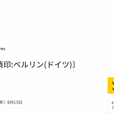
ves
印:ベルリン(ドイツ)〕
）年〕8月15日
F
T