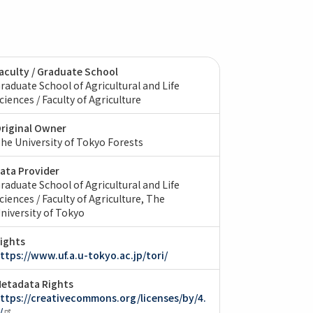
aculty / Graduate School
raduate School of Agricultural and Life
ciences / Faculty of Agriculture
riginal Owner
he University of Tokyo Forests
ata Provider
raduate School of Agricultural and Life
ciences / Faculty of Agriculture, The
niversity of Tokyo
ights
ttps://www.uf.a.u-tokyo.ac.jp/tori/
etadata Rights
ttps://creativecommons.org/licenses/by/4.
/