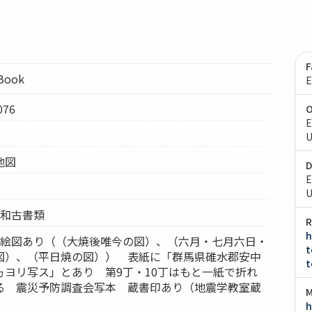
F
lBook
E
76
O
E
U
地図
D
E
U
：和古書類
R
h
 絵図あり（（大焼後唯今の図）、（六月・七月六日・
t
図）、（平日焼の図）） 表紙に「群馬県碓水郡安中
t
ヵヨリ写ス」とあり 第9丁・10丁はもと一紙で折れ
る 震災予防調査会写本 蔵書印あり（地震学教室蔵
M
h