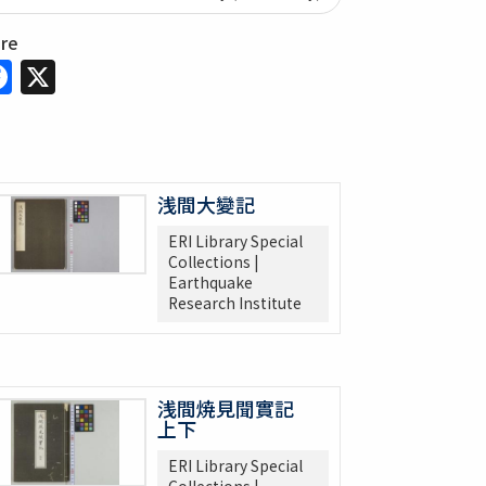
are
Facebook
X
浅間大變記
ERI Library Special
Collections |
Earthquake
Research Institute
浅間焼見聞實記
上下
ERI Library Special