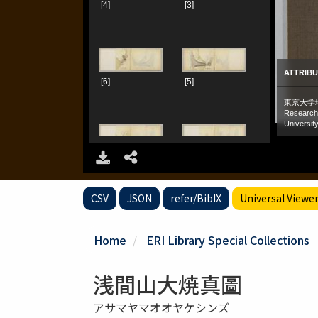
CSV
JSON
refer/BibIX
Universal Viewe
Home
ERI Library Special Collections
浅間山大焼真圖
アサマヤマオオヤケシンズ