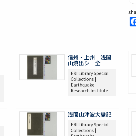
sh
信州・上州 浅間
山焼出シ 全
ERI Library Special
Collections |
Earthquake
Research Institute
浅間山津波大變記
ERI Library Special
Collections |