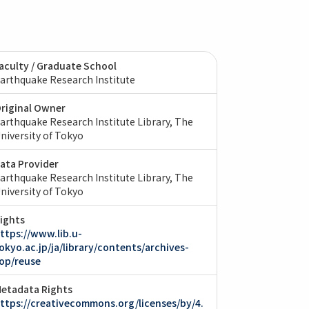
aculty / Graduate School
arthquake Research Institute
riginal Owner
arthquake Research Institute Library, The
niversity of Tokyo
ata Provider
arthquake Research Institute Library, The
niversity of Tokyo
ights
ttps://www.lib.u-
okyo.ac.jp/ja/library/contents/archives-
op/reuse
etadata Rights
ttps://creativecommons.org/licenses/by/4.