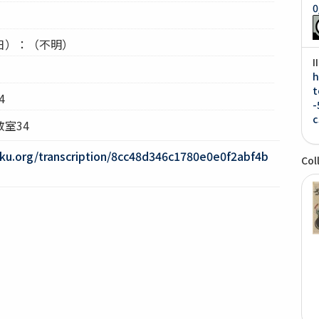
0
日）：（不明）
I
）
h
t
4
-
c
室34
oku.org/transcription/8cc48d346c1780e0e0f2abf4b
Col