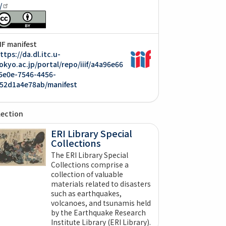
/
IIF manifest
ttps://da.dl.itc.u-
okyo.ac.jp/portal/repo/iiif/a4a96e66
5e0e-7546-4456-
52d1a4e78ab/manifest
lection
ERI Library Special
Collections
The ERI Library Special
Collections comprise a
collection of valuable
materials related to disasters
such as earthquakes,
volcanoes, and tsunamis held
by the Earthquake Research
Institute Library (ERI Library).