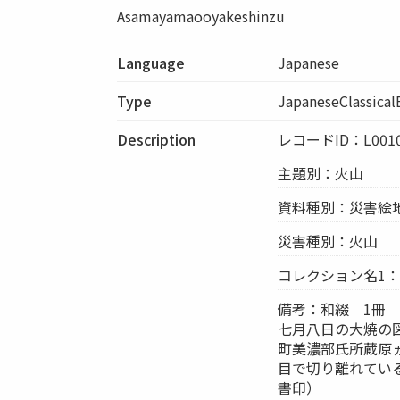
Asamayamaooyakeshinzu
Language
Japanese
Type
JapaneseClassica
Description
レコードID：L0010
主題別：火山
資料種別：災害絵
災害種別：火山
コレクション名1
備考：和綴 1冊
七月八日の大焼の
町美濃部氏所蔵原
目で切り離れてい
書印）