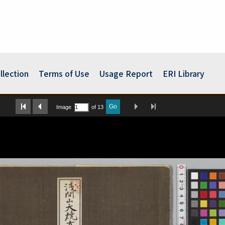
llection
Terms of Use
Usage Report
ERI Library