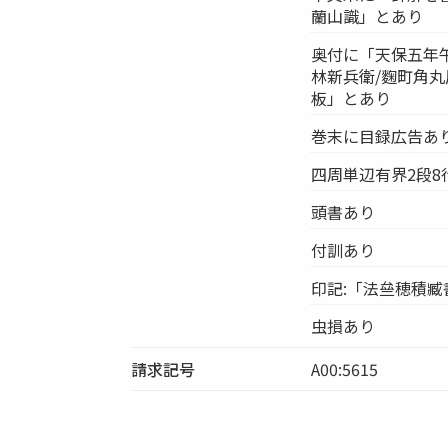
蘭山識」とあり
奥付に「天保五年
林新兵衛/麴町角丸
板」とあり
巻末に目録広告あ
四周単辺有界2段8行
頭書あり
付訓あり
印記:「法亝穂積臧書」
虫損あり
請求記号
A00:5615