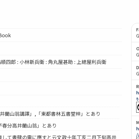
F
lBook
G
O
G
順四郎 : 小林新兵衛 : 角丸屋甚助 : 上總屋利兵衛
D
G
R
h
t
高井蘭山翁講譯」,「東都書林五書堂梓」とあり
M
子春分高井蘭山翁」とあり
h
/
書して書肆の需に應すと云文政十年丁亥二月下旬高井