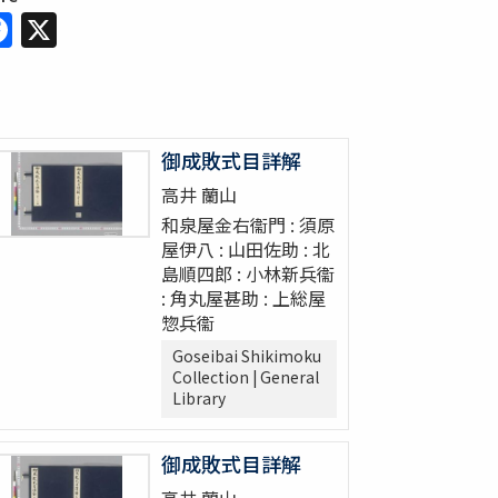
Facebook
X
御成敗式目詳解
高井 蘭山
和泉屋金右衞門 : 須原
屋伊八 : 山田佐助 : 北
島順四郎 : 小林新兵衞
: 角丸屋甚助 : 上総屋
惣兵衞
Goseibai Shikimoku
Collection | General
Library
御成敗式目詳解