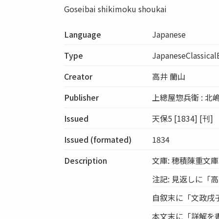
Goseibai shikimoku shoukai
Language
Japanese
Type
JapaneseClassica
Creator
高井 蘭山
Publisher
上總屋惣兵衛 : 北嶋
Issued
天保5 [1834] [刊]
Issued (formated)
1834
Description
文庫: 穂積陳重文庫
注記: 見返しに「
自叙末に「文政戌
本文末に「詳解を