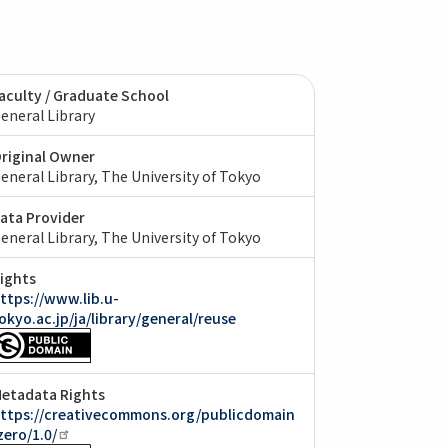
aculty / Graduate School
eneral Library
riginal Owner
eneral Library, The University of Tokyo
ata Provider
eneral Library, The University of Tokyo
ights
ttps://www.lib.u-
okyo.ac.jp/ja/library/general/reuse
etadata Rights
ttps://creativecommons.org/publicdomain
zero/1.0/