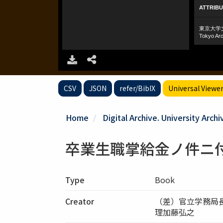
CSV
JSON
refer/BibIX
Universal Viewe
Home
Digital Archive. University Archi
卒業生職掌給金ノ件ニ
Type
Book
Creator
（差）官立学務局
理加藤弘之