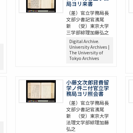
局ヨリ来書
（差）官立学務局長
文部少書記官濱尾
新 （受）東京大学
三学部綜理加藤弘之
Digital Archive.
University Archives |
The University of
Tokyo Archives
小藤文次郎貸費留
学ノ件ニ付官立学
務局ヨリ照会書
（差）官立学務局長
文部少書記官濱尾
新 （受）東京大学
法理文学部綜理加藤
弘之