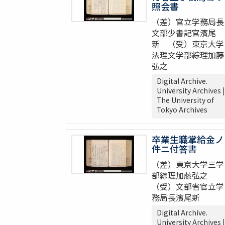
照会書
（差）官立学務局長
文部少書記官濱尾
新 （受）東京大学
法理文学部綜理加藤
弘之
Digital Archive.
University Archives |
The University of
Tokyo Archives
卒業生職掌給金ノ
件ニ付答書
（差）東京大学三学
部綜理加藤弘之
（受）文部省官立学
務局長濱尾新
Digital Archive.
University Archives |