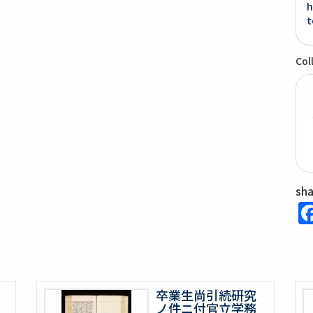
h
t
Col
sh
卒業生尚引続研究
ノ件ニ付官立学務