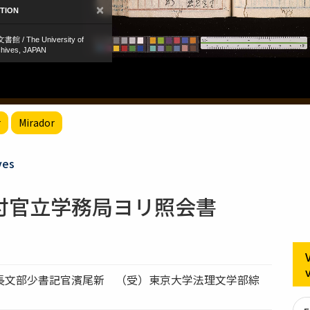
r
Mirador
ves
付官立学務局ヨリ照会書
長文部少書記官濱尾新 （受）東京大学法理文学部綜