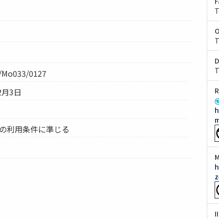
F
T
O
T
D
T
Mo033/0127
R
2月3日
h
m
ムの利用条件に準じる
M
h
z
I