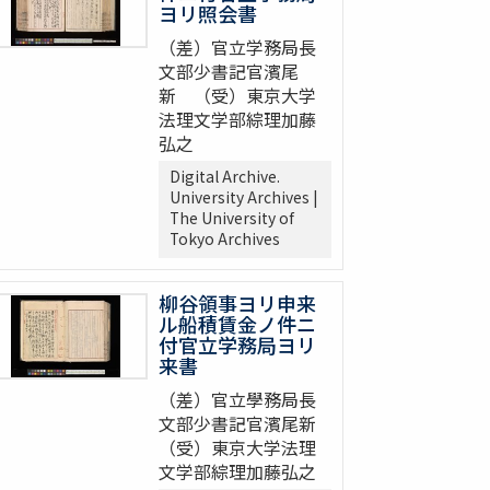
ヨリ照会書
（差）官立学務局長
文部少書記官濱尾
新 （受）東京大学
法理文学部綜理加藤
弘之
Digital Archive.
University Archives |
The University of
Tokyo Archives
柳谷領事ヨリ申来
ル船積賃金ノ件ニ
付官立学務局ヨリ
来書
（差）官立學務局長
文部少書記官濱尾新
（受）東京大学法理
文学部綜理加藤弘之