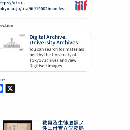
ttps://uta.u-
okyo.ac.jp/uta/iiif/19002/manifest
lection
Digital Archive.
University Archives
You can search for materials
held by the University of
Tokyo Archives and view
Digitised images.
are
Facebook
X
教員及生徒取調ノ
件ニ付官立学務局