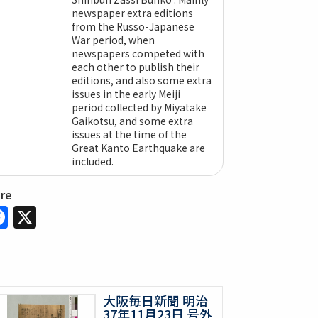
newspaper extra editions
from the Russo-Japanese
War period, when
newspapers competed with
each other to publish their
editions, and also some extra
issues in the early Meiji
period collected by Miyatake
Gaikotsu, and some extra
issues at the time of the
Great Kanto Earthquake are
included.
are
Facebook
X
大阪毎日新聞 明治
37年11月23日 号外