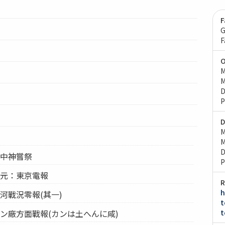
F
G
F
O
M
M
D
P
D
M
M
D
宮中神嘗祭
P
信元：東京電報
R
h
河戰況零報(其一)
t
ン廠方面戰報(カンは土へんに咸)
t