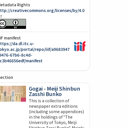
etadata Rights
ttp://creativecommons.org/licenses/by/4.0
IIF manifest
ttps://da.dl.itc.u-
okyo.ac.jp/portal/repo/iiif/a9683947
9476-67b6-8c4d-
c3b46656edf/manifest
lection
Gogai - Meiji Shinbun
Zasshi Bunko
This is a collection of
newspaper extra editions
(including some appendices)
in the holdings of "The
University of Tokyo, Meiji
Shinbun Zassi Bunko". Mainly