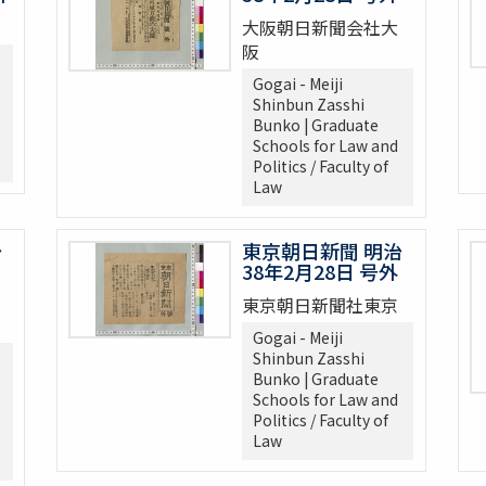
大阪朝日新聞会社大
阪
Gogai - Meiji
Shinbun Zasshi
Bunko | Graduate
Schools for Law and
Politics / Faculty of
Law
治
東京朝日新聞 明治
38年2月28日 号外
東京朝日新聞社東京
Gogai - Meiji
Shinbun Zasshi
Bunko | Graduate
Schools for Law and
Politics / Faculty of
Law