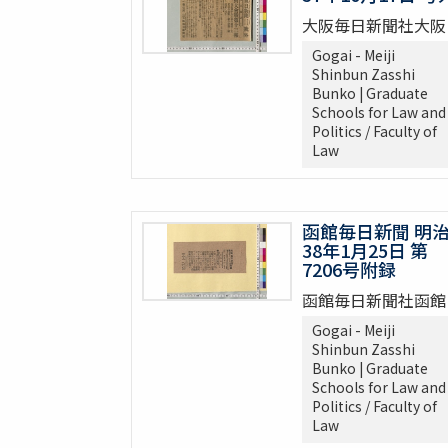
大阪毎日新聞社大阪
Gogai - Meiji
Shinbun Zasshi
Bunko | Graduate
Schools for Law and
Politics / Faculty of
Law
函館毎日新聞 明
38年1月25日 第
7206号附録
函館毎日新聞社函館
Gogai - Meiji
Shinbun Zasshi
Bunko | Graduate
Schools for Law and
Politics / Faculty of
Law