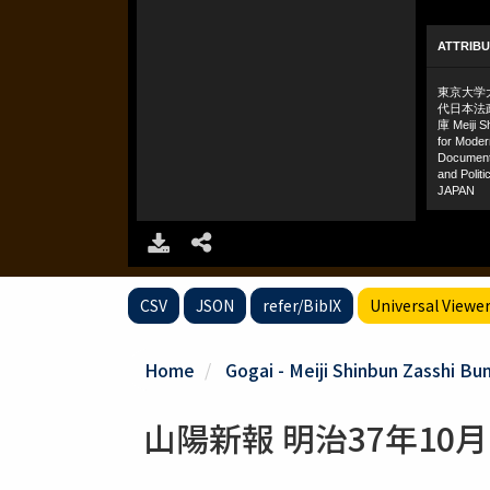
CSV
JSON
refer/BibIX
Universal Viewe
Home
Gogai - Meiji Shinbun Zasshi Bu
山陽新報 明治37年10月