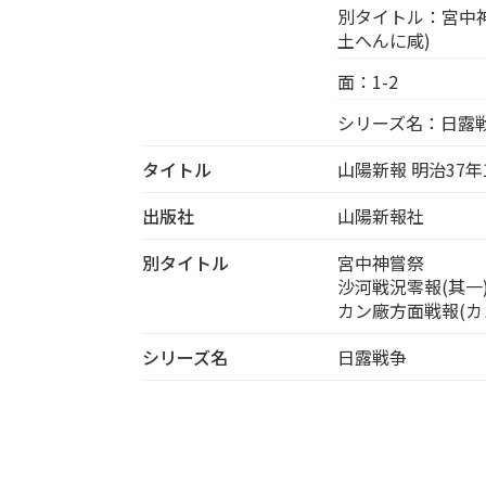
別タイトル：宮中神
土へんに咸)
面：1-2
シリーズ名：日露
タイトル
山陽新報 明治37年
出版社
山陽新報社
別タイトル
宮中神嘗祭
沙河戦況零報(其一
カン廠方面戦報(カ
シリーズ名
日露戦争