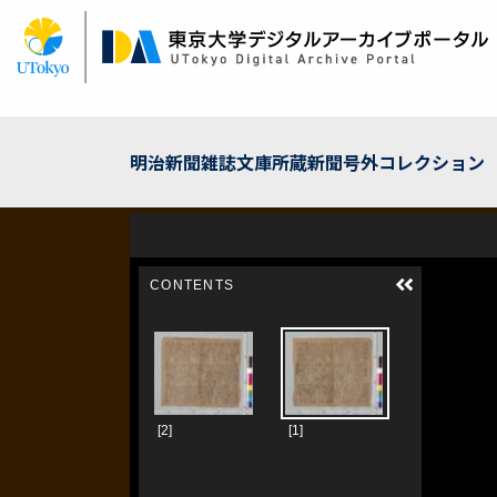
Skip
to
main
content
明治新聞雑誌文庫所蔵新聞号外コレクション