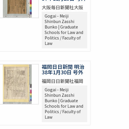
大阪毎日新聞社大阪
Gogai - Meiji
Shinbun Zasshi
Bunko | Graduate
Schools for Law and
Politics / Faculty of
Law
福岡日日新聞 明治
38年1月30日 号外
福岡日日新聞社福岡
Gogai - Meiji
Shinbun Zasshi
Bunko | Graduate
Schools for Law and
Politics / Faculty of
Law