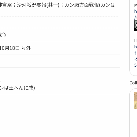
嘗祭；沙河戦況零報(其一)；カン廠方面戦報(カンは
M
h
/
戦争
I
h
10月18日 号外
t
-
5
)
Col
ンは土へんに咸)