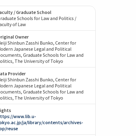
aculty / Graduate School
raduate Schools for Law and Politics /
aculty of Law
riginal Owner
eiji Shinbun Zasshi Bunko, Center for
odern Japanese Legal and Political
ocuments, Graduate Schools for Law and
olitics, The University of Tokyo
ata Provider
eiji Shinbun Zasshi Bunko, Center for
odern Japanese Legal and Political
ocuments, Graduate Schools for Law and
olitics, The University of Tokyo
ights
ttps://www.lib.u-
okyo.ac.jp/ja/library/contents/archives-
op/reuse