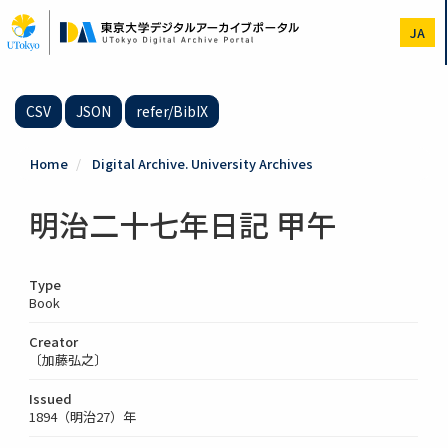
Skip
to
JA
main
content
CSV
JSON
refer/BibIX
Home
Digital Archive. University Archives
明治二十七年日記 甲午
Type
Book
Creator
〔加藤弘之〕
Issued
1894（明治27）年