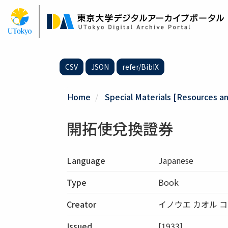
Skip
to
main
content
CSV
JSON
refer/BibIX
Home
Special Materials [Resources and
開拓使兌換證券
Language
Japanese
Type
Book
Creator
イノウエ カオル 
Issued
[1933]