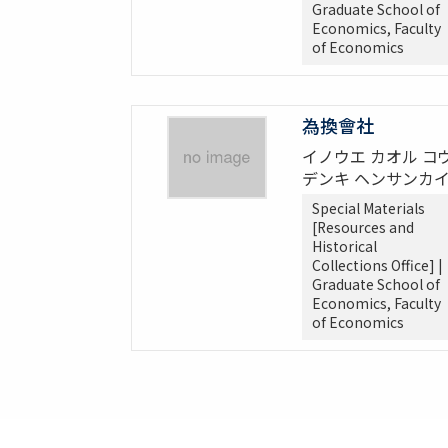
Graduate School of
Economics, Faculty
of Economics
為換會社
イノウエ カオル コ
デンキ ヘンサンカ
Special Materials
[Resources and
Historical
Collections Office] |
Graduate School of
Economics, Faculty
of Economics