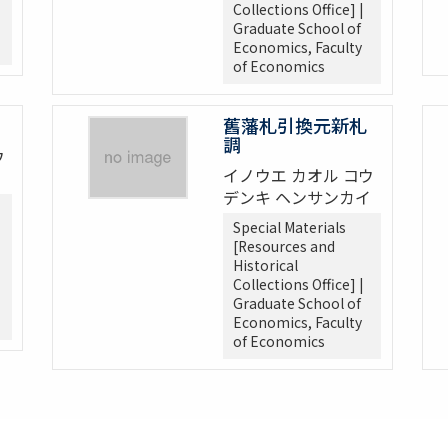
Collections Office] |
Graduate School of
Economics, Faculty
of Economics
舊藩札引換元新札
調
ウ
イノウエ カオル コウ
イ
デンキ ヘンサンカイ
Special Materials
[Resources and
Historical
Collections Office] |
Graduate School of
Economics, Faculty
of Economics