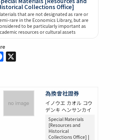
pecial Materials [Resources and
istorical Collections Office]
aterials that are not designated as rare or
emi-rare in the Economics Library, but are
onsidered to be particularly important as
cademic resources or cultural assets
are
Facebook
X
為換會社證券
イノウエ カオル コウ
デンキ ヘンサンカイ
Special Materials
[Resources and
Historical
Collections Office] |