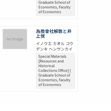
Graduate School of
Economics, Faculty
of Economics
為換會社解散と井
上侯
イノウエ カオル コウ
デンキ ヘンサンカイ
Special Materials
[Resources and
Historical
Collections Office] |
Graduate School of
Economics, Faculty
of Economics