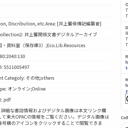
O
T
T
on, Discribution, etc.Area: [井上馨侯傳記編纂會]
D
R
ollection2: 井上馨関係文書デジタルアーカイブ
T
経図・資料室（保存庫3）;Eco.Lib.Resources
T
80:2040:130
R
h
D: 5511005497
t
Categoly: その他;others
M
h
pe: オンライン;Online
z
 pdf
ces: 詳細な書誌情報およびデジタル画像は本文リンク欄
して東大OPACの情報をご覧ください。デジタル画像は
Col
番号横のアイコンをクリックすることで閲覧できま