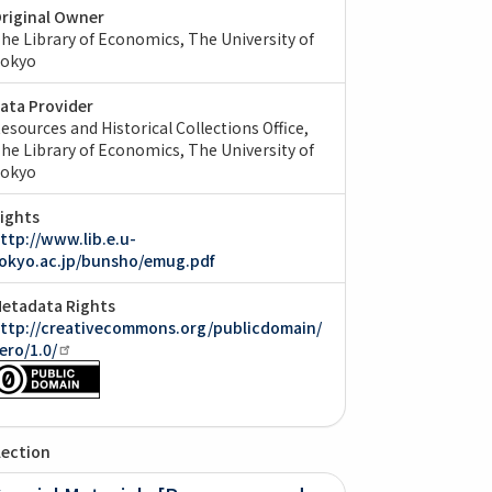
riginal Owner
he Library of Economics, The University of
okyo
ata Provider
esources and Historical Collections Office,
he Library of Economics, The University of
okyo
ights
ttp://www.lib.e.u-
okyo.ac.jp/bunsho/emug.pdf
etadata Rights
ttp://creativecommons.org/publicdomain/
ero/1.0/
lection