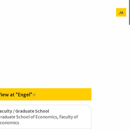
JA
View at
"Engel"
aculty / Graduate School
raduate School of Economics, Faculty of
conomics