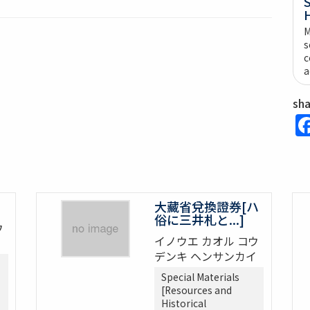
S
H
M
s
c
a
sh
大藏省兌換證券[ハ
俗に三井札と...]
ウ
イノウエ カオル コウ
イ
デンキ ヘンサンカイ
Special Materials
[Resources and
Historical