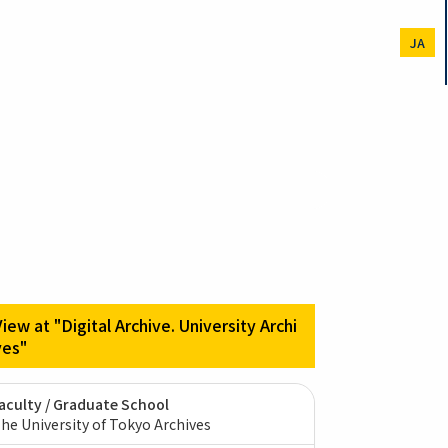
JA
View at "Digital Archive. University Archi
ves"
aculty / Graduate School
he University of Tokyo Archives