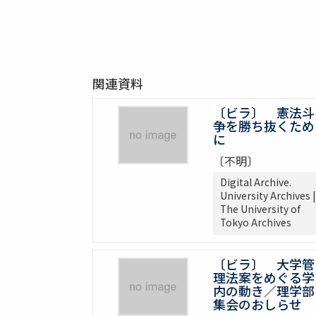
関連資料
〔ビラ〕 憲法斗
争を勝ち抜くため
に
〔不明〕
Digital Archive.
University Archives |
The University of
Tokyo Archives
〔ビラ〕 大学管
理法案をめぐる学
内の動き／理学部
集会のおしらせ