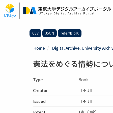
Skip
to
main
content
CSV
JSON
refer/BibIX
Home
Digital Archive. University Archi
憲法をめぐる情勢につ
Type
Book
Creator
〔不明〕
Issued
〔不明〕
Extent
1点（2枚）