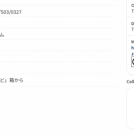
O
S03/0327
T
D
T
テム
M
h
z
など」箱から
Col