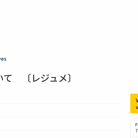
ves
いて 〔レジュメ〕
F
T